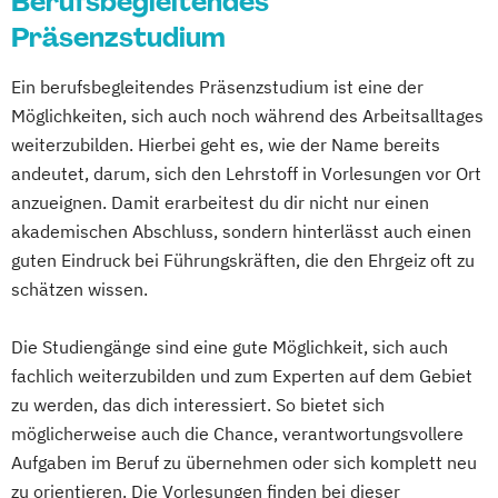
Berufsbegleitendes
Risk Management & Treasury
Präsenzstudium
Sales Management
Soziale Arbeit
Soziale Medizin & Beratung
Ein berufsbegleitendes Präsenzstudium ist eine der
Sozialmanagement
Steuerrecht
Möglichkeiten, sich auch noch während des Arbeitsalltages
Supply Chain Management
weiterzubilden. Hierbei geht es, wie der Name bereits
Sustainability & Business Transformation
andeutet, darum, sich den Lehrstoff in Vorlesungen vor Ort
Taxation
anzueignen. Damit erarbeitest du dir nicht nur einen
akademischen Abschluss, sondern hinterlässt auch einen
Unternehmensführung & Controlling
guten Eindruck bei Führungskräften, die den Ehrgeiz oft zu
Wirtschaft & Management
schätzen wissen.
Wirtschaftsinformatik
Wirtschaftsingenieurwesen
Die Studiengänge sind eine gute Möglichkeit, sich auch
Wirtschaftspsychologie
Wirtschaftsrecht
fachlich weiterzubilden und zum Experten auf dem Gebiet
Wirtschaftsrecht Vertiefung Notariat
zu werden, das dich interessiert. So bietet sich
möglicherweise auch die Chance, verantwortungsvollere
Aufgaben im Beruf zu übernehmen oder sich komplett neu
zu orientieren. Die Vorlesungen finden bei dieser