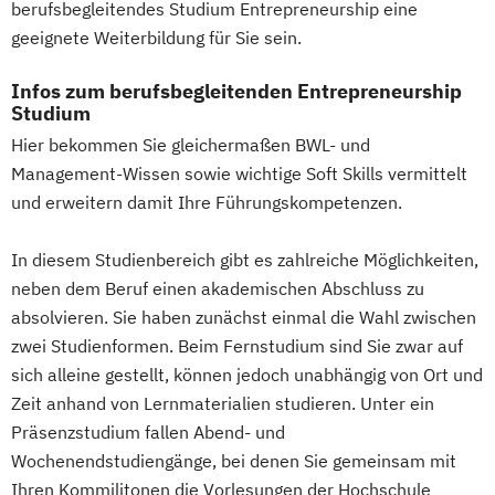
Baumanagement für Bauingenieure
berufsbegleitendes Studium Entrepreneurship eine
Wirtschaftspsychologie
geeignete Weiterbildung für Sie sein.
Wirtschaftspsychologie - Digital
Infos zum berufsbegleitenden Entrepreneurship
Transformation Management
Studium
Wirtschaftspsychologie - Sport- &
Hier bekommen Sie gleichermaßen BWL- und
Leistungspsychologie
Management-Wissen sowie wichtige Soft Skills vermittelt
Wirtschafts­ingenieurwesen
und erweitern damit Ihre Führungskompetenzen.
In diesem Studienbereich gibt es zahlreiche Möglichkeiten,
neben dem Beruf einen akademischen Abschluss zu
absolvieren. Sie haben zunächst einmal die Wahl zwischen
zwei Studienformen. Beim Fernstudium sind Sie zwar auf
sich alleine gestellt, können jedoch unabhängig von Ort und
Zeit anhand von Lernmaterialien studieren. Unter ein
Präsenzstudium fallen Abend- und
Wochenendstudiengänge, bei denen Sie gemeinsam mit
Ihren Kommilitonen die Vorlesungen der Hochschule