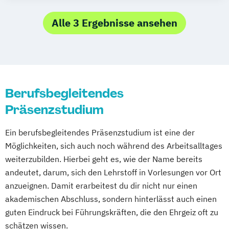
Management - Gesunde Arbeit & Employer
Marketing
Heilpädagogik
Branding
Neurorehabilitation für Therapeuten
Informations- und Wissensmanagement
Alle 3 Ergebnisse ansehen
Media Studies
Medienmanagement
Osteopathie
Informationsmanagement
Medienpsychologie
Pharmazeutische Biotechnologie
Mittelständische Unternehmensführung/
Mgmt. mit Branchenfokus Digital
Pharmceutical Medicine
Entrepreneurship
Transformation Management
Projektmanagement
Psychologie
Nachhaltiges Energie-Design für Gebäude
Mgmt. mit Branchenfokus
Berufsbegleitendes
Soziale Arbeit
Sportmanagement
Pflege
Social Work
Fashionmanagement & Global Brands
Sportphysiotherapie
Präsenzstudium
Mgmt. mit Branchenfokus
Therapiewissenschaften
Tourismus-
Handelsmanagement & E-Commerce
Ein berufsbegleitendes Präsenzstudium ist eine der
Hotel- und Eventmanagement
Mgmt. mit Branchenfokus Human Resource
Möglichkeiten, sich auch noch während des Arbeitsalltages
Wirtschaftschemie
weiterzubilden. Hierbei geht es, wie der Name bereits
Management
Wirtschaftschemie M.Sc.
andeutet, darum, sich den Lehrstoff in Vorlesungen vor Ort
Mgmt. mit Branchenfokus
Wirtschaftsforensik
anzueignen. Damit erarbeitest du dir nicht nur einen
Immobilienwirtschaft
Wirtschaftspsychologie
akademischen Abschluss, sondern hinterlässt auch einen
Mgmt. mit Schwerpunkt Advanced Finance
guten Eindruck bei Führungskräften, die den Ehrgeiz oft zu
and Accounting
schätzen wissen.