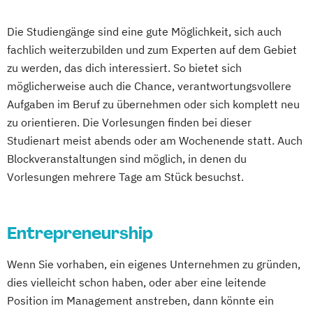
Mgmt. mit Schwerpunkt International
Management
Die Studiengänge sind eine gute Möglichkeit, sich auch
Musikproduktion
Outdoor Studies
fachlich weiterzubilden und zum Experten auf dem Gebiet
Psychologie der Lebenswelten
zu werden, das dich interessiert. So bietet sich
Social Media Studies
möglicherweise auch die Chance, verantwortungsvollere
Software Design & User Experience
Aufgaben im Beruf zu übernehmen oder sich komplett neu
Software Development
zu orientieren. Die Vorlesungen finden bei dieser
Sportjournalismus
Sportmanagement
Studienart meist abends oder am Wochenende statt. Auch
Blockveranstaltungen sind möglich, in denen du
Sportmanagement - Fußballmanagement
Vorlesungen mehrere Tage am Stück besuchst.
Sportmanagement - eSports Management
Sportmanangement - Fußballmanagement
Entrepreneurship
Wirtschaftsinformatik
Wirtschaftsinformatik - Cyber Security
Wenn Sie vorhaben, ein eigenes Unternehmen zu gründen,
Wirtschaftsingenieurwesen
dies vielleicht schon haben, oder aber eine leitende
Wirtschaftsingenieurwesen
Position im Management anstreben, dann könnte ein