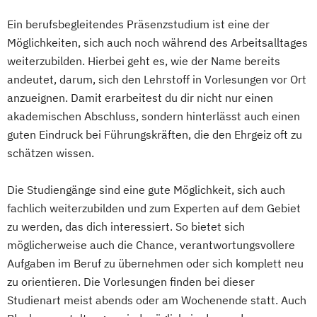
Diploma Marketing-Manager*in
Visual FX & 3D Animation
Voice Acting
Mgmt. mit Schwerpunkt International
Ein berufsbegleitendes Präsenzstudium ist eine der
Diploma Mediendesigner*in
Management
Möglichkeiten, sich auch noch während des Arbeitsalltages
Diploma Medienmanager*in
Musikproduktion
Outdoor Studies
weiterzubilden. Hierbei geht es, wie der Name bereits
Diploma Modedesigner*in
Psychologie der Lebenswelten
andeutet, darum, sich den Lehrstoff in Vorlesungen vor Ort
Diploma Modemanager*in
anzueignen. Damit erarbeitest du dir nicht nur einen
Social Media Studies
Diploma Moderator*in
akademischen Abschluss, sondern hinterlässt auch einen
Software Design & User Experience
Diploma Moderator*in & Redakteur*in
guten Eindruck bei Führungskräften, die den Ehrgeiz oft zu
Software Development
Diploma Musicdesigner
schätzen wissen.
Sportjournalismus
Sportmanagement
Diploma Musikmanager*in
Sportmanagement - Fußballmanagement
Diploma Musikproduzent*in
Die Studiengänge sind eine gute Möglichkeit, sich auch
Sportmanagement - eSports Management
Diploma Online Redakteur*in
fachlich weiterzubilden und zum Experten auf dem Gebiet
Sportmanangement - Fußballmanagement
Diploma Online-Marketing-Manager*in
zu werden, das dich interessiert. So bietet sich
Diploma Songwriter
möglicherweise auch die Chance, verantwortungsvollere
Wirtschaftsinformatik
Diploma Sport Manager*in
Aufgaben im Beruf zu übernehmen oder sich komplett neu
Wirtschaftsinformatik - Cyber Security
zu orientieren. Die Vorlesungen finden bei dieser
Diploma Synchronsprecher*in
Wirtschaftsingenieurwesen
Studienart meist abends oder am Wochenende statt. Auch
Diploma Tonmeister*in
Wirtschaftsingenieurwesen