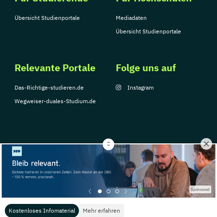
Übersicht Studienportale
Mediadaten
Übersicht Studienportale
Relevante Portale
Folge uns auf
Das-Richtige-studieren.de
Instagram
Wegweiser-duales-Studium.de
© Copyright 2026, TarGroup Media GmbH
Impressum
Über
Datenschutzerklärung
Nutzungsbedingungen
Barrier
Sponsored
uns
Kostenloses Infomaterial
Mehr erfahren