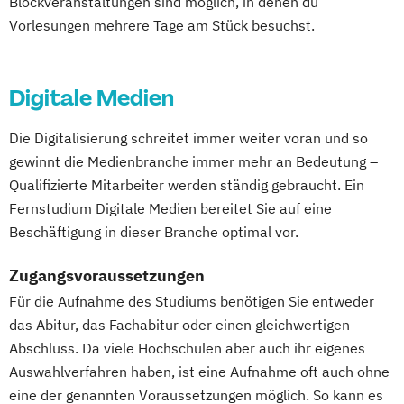
Blockveranstaltungen sind möglich, in denen du
Diploma Videoproduzent*in
Baumanagement für Bauingenieure
Vorlesungen mehrere Tage am Stück besuchst.
Electronic Music Production
Wirtschaftspsychologie
Fashion & Textiles
Wirtschaftspsychologie - Digital
Film and Media Production
Games
Digitale Medien
Transformation Management
Design & Animation
Graphic Design
Wirtschaftspsychologie - Sport- &
Media Reporter
Music Management
Die Digitalisierung schreitet immer weiter voran und so
Leistungspsychologie
Music and Audio Production
Photography
gewinnt die Medienbranche immer mehr an Bedeutung –
Wirtschafts­ingenieurwesen
Qualifizierte Mitarbeiter werden ständig gebraucht. Ein
Fernstudium Digitale Medien bereitet Sie auf eine
Beschäftigung in dieser Branche optimal vor.
Zugangsvoraussetzungen
Für die Aufnahme des Studiums benötigen Sie entweder
das Abitur, das Fachabitur oder einen gleichwertigen
Abschluss. Da viele Hochschulen aber auch ihr eigenes
Auswahlverfahren haben, ist eine Aufnahme oft auch ohne
eine der genannten Voraussetzungen möglich. So kann es