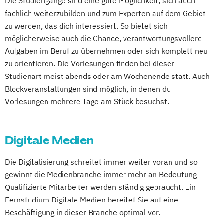
Die Studiengänge sind eine gute Möglichkeit, sich auch
Baumanagement für Bauingenieure
Electronic Music Production
fachlich weiterzubilden und zum Experten auf dem Gebiet
Wirtschaftspsychologie
Fashion & Textiles
zu werden, das dich interessiert. So bietet sich
Wirtschaftspsychologie - Digital
Film and Media Production
Games
möglicherweise auch die Chance, verantwortungsvollere
Transformation Management
Design & Animation
Graphic Design
Aufgaben im Beruf zu übernehmen oder sich komplett neu
Wirtschaftspsychologie - Sport- &
Media Reporter
Music Management
zu orientieren. Die Vorlesungen finden bei dieser
Leistungspsychologie
Music and Audio Production
Photography
Studienart meist abends oder am Wochenende statt. Auch
Wirtschafts­ingenieurwesen
Blockveranstaltungen sind möglich, in denen du
Vorlesungen mehrere Tage am Stück besuchst.
Digitale Medien
Die Digitalisierung schreitet immer weiter voran und so
gewinnt die Medienbranche immer mehr an Bedeutung –
Qualifizierte Mitarbeiter werden ständig gebraucht. Ein
Fernstudium Digitale Medien bereitet Sie auf eine
Beschäftigung in dieser Branche optimal vor.