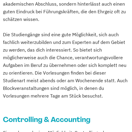
akademischen Abschluss, sondern hinterlässt auch einen
Mgmt. mit Schwerpunkt Advanced Finance
Soziale Medizin & Beratung
guten Eindruck bei Führungskräften, die den Ehrgeiz oft zu
and Accounting
Sozialmanagement
Steuerrecht
schätzen wissen.
Mgmt. mit Schwerpunkt International
Supply Chain Management
Management
Sustainability & Business Transformation
Die Studiengänge sind eine gute Möglichkeit, sich auch
Musikproduktion
Outdoor Studies
Taxation
fachlich weiterzubilden und zum Experten auf dem Gebiet
Psychologie der Lebenswelten
Unternehmensführung & Controlling
zu werden, das dich interessiert. So bietet sich
Social Media Studies
möglicherweise auch die Chance, verantwortungsvollere
Wirtschaft & Management
Software Design & User Experience
Aufgaben im Beruf zu übernehmen oder sich komplett neu
Wirtschaftsinformatik
Software Development
zu orientieren. Die Vorlesungen finden bei dieser
Wirtschaftsingenieurwesen
Sportjournalismus
Sportmanagement
Studienart meist abends oder am Wochenende statt. Auch
Wirtschaftspsychologie
Wirtschaftsrecht
Blockveranstaltungen sind möglich, in denen du
Sportmanagement - Fußballmanagement
Wirtschaftsrecht Vertiefung Notariat
Vorlesungen mehrere Tage am Stück besuchst.
Sportmanagement - eSports Management
Sportmanangement - Fußballmanagement
Controlling & Accounting
Wirtschaftsinformatik
Wirtschaftsinformatik - Cyber Security