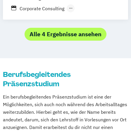
Green Engineering
Journalismus
Managing Global Dynamics
Corporate Consulting
Kriminalpsychologie
Management
Marketing & Digitale Medien
Taxation & Accounting
Management - Gesunde Arbeit & Employer
Marketing- und Brand Management
Branding
Maschinenbau & Digitale Technologien
Alle 4 Ergebnisse ansehen
Media Studies
Medienmanagement
Medical Care
Medizinmanagement
Medienpsychologie
Nachhaltiges Innovations- und
Mgmt. mit Branchenfokus Digital
Technologiemanagement
Transformation Management
Nachhaltigkeitsmanagement
Mgmt. mit Branchenfokus
Berufsbegleitendes
Personalmanagement
Fashionmanagement & Global Brands
Pflegemanagement
Präsenzstudium
Mgmt. mit Branchenfokus
Primary Care Management
Handelsmanagement & E-Commerce
Ein berufsbegleitendes Präsenzstudium ist eine der
Psychologie & Künstliche Intelligenz
Mgmt. mit Branchenfokus Human Resource
Möglichkeiten, sich auch noch während des Arbeitsalltages
Public Health
Real Estate Management
weiterzubilden. Hierbei geht es, wie der Name bereits
Management
Recht & Management
andeutet, darum, sich den Lehrstoff in Vorlesungen vor Ort
Mgmt. mit Branchenfokus
Risk Management & Treasury
anzueignen. Damit erarbeitest du dir nicht nur einen
Immobilienwirtschaft
Sales Management
Soziale Arbeit