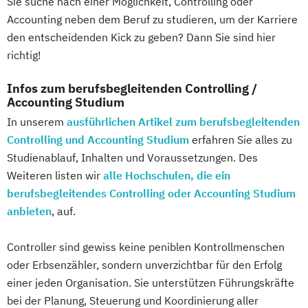
Sie suche nach einer Möglichkeit, Controlling oder
Wirtschaftsingenieurwesen
Accounting neben dem Beruf zu studieren, um der Karriere
Wirtschaftsingenieurwesen
den entscheidenden Kick zu geben? Dann Sie sind hier
Baumanagement für Bauingenieure
richtig!
Wirtschaftspsychologie
Infos zum berufsbegleitenden Controlling /
Wirtschaftspsychologie - Digital
Accounting Studium
Transformation Management
In unserem
ausführlichen Artikel zum berufsbegleitenden
Wirtschaftspsychologie - Sport- &
Controlling und Accounting Studium
erfahren Sie alles zu
Leistungspsychologie
Studienablauf, Inhalten und Voraussetzungen. Des
Wirtschafts­ingenieurwesen
Weiteren listen wir
alle Hochschulen, die ein
berufsbegleitendes Controlling oder Accounting Studium
anbieten
, auf.
Controller sind gewiss keine peniblen Kontrollmenschen
oder Erbsenzähler, sondern unverzichtbar für den Erfolg
einer jeden Organisation. Sie unterstützen Führungskräfte
bei der Planung, Steuerung und Koordinierung aller