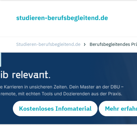
Studieren-berufsbegleitend.de
Berufsbegleitendes Pr
Kostenloses Infomaterial
Mehr erfah