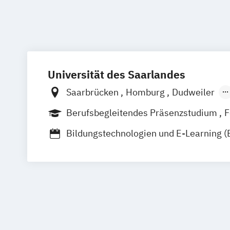
Universität des Saarlandes
Saarbrücken
Homburg
Dudweiler
in Kooperation mit der TU Kaiserslaute
Berufsbegleitendes Präsenzstudium
F
Fernlehrgang
Blended Learning
Bildungstechnologien und E-Learning (B
Evaluation
Informationstechnologie 
Pharmazie
Sprechwissenschaft
Sprechwissenschaft und Sprecherzieh
Steuerrecht für die Unternehmensprax
Wirtschaftsrecht für die Unternehmens