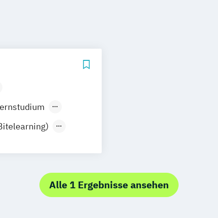
rn
ernstudium
itelearning)
und Recht
ung
is
Alle 1 Ergebnisse ansehen
praxis