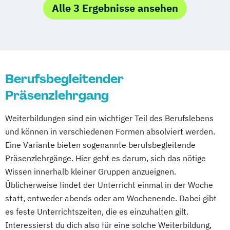
Samstagskurs Bachelor Professional in
Steuerberater - Vertiefung
Lohn- und Gehaltsbuchhalter
Alle 3 Ergebnisse ansehen
Bilanzbuchhaltung (IHK) - Samstagskurs
Steuerberater - Vorbereitung mündliche
Steuerberater – Klausur-Technik-Lehrgang
Grundkurs Steuern und Rechnungswesen
Prüfung
Steuerberater – Kombi-Lehrgang
Steuerberater – Hauptkurs
Steuerberater - Wiederholung und Training
Steuerberater – Kompakt-Repetitorium
Steuerberater – Mündliche
(Wiederholer)
Prüfungsvorbereitung
Steuerfachwirt - Basis/Vertiefung
Berufsbegleitender
Steuerberater – Online-Intensiv-
Steuerberater – Vorkurs
Steuerfachwirt - Ergänzung
Präsenzlehrgang
Klausurenlehrgang
Steuerfachwirt – Hauptkurs
Steuerfachwirt - Grundlagen
Steuerberater – Vorbereitung auf die
Steuerfachwirt – Mündliche
Weiterbildungen sind ein wichtiger Teil des Berufslebens
Steuerfachwirt - Training
mündliche Prüfung
Prüfungsvorbereitung
und können in verschiedenen Formen absolviert werden.
Steuerfachwirt - Vertiefung
Steuerfachwirt Prüfungsvorbereitung –
Eine Variante bieten sogenannte berufsbegleitende
Steuerfachwirt - Vorbereitung mündliche
Fernstudium
Präsenzlehrgänge. Hier geht es darum, sich das nötige
Prüfung
Steuerfachwirt Prüfungsvorbereitung –
Wissen innerhalb kleiner Gruppen anzueignen.
Steuerfachwirt - Wiederholung & Training
Samstagslehrgang
Üblicherweise findet der Unterricht einmal in der Woche
Taxation
statt, entweder abends oder am Wochenende. Dabei gibt
es feste Unterrichtszeiten, die es einzuhalten gilt.
Interessierst du dich also für eine solche Weiterbildung,