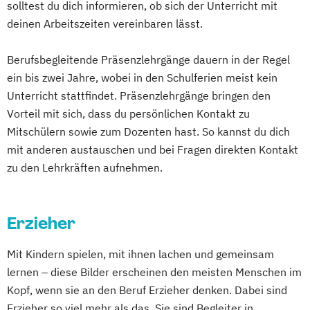
solltest du dich informieren, ob sich der Unterricht mit
Gewichtsmanagement
deinen Arbeitszeiten vereinbaren lässt.
Grundlagen der Ernährungsmedizin
Grundlagen der Physikalischen Therapien
Berufsbegleitende Präsenzlehrgänge dauern in der Regel
Grundlagen der Phytotherapie
ein bis zwei Jahre, wobei in den Schulferien meist kein
Grundlagen der artgerechten Tierhaltung
Unterricht stattfindet. Präsenzlehrgänge bringen den
Grundlagen der klassischen
Vorteil mit sich, dass du persönlichen Kontakt zu
Naturheilverfahren
Mitschülern sowie zum Dozenten hast. So kannst du dich
Heilpflanzenkunde
Heilpraktiker/-in
mit anderen austauschen und bei Fragen direkten Kontakt
zu den Lehrkräften aufnehmen.
Heilpraktiker/-in Fachrichtung
"Akupunktur"
Heilpraktiker/-in Fachrichtung
Erzieher
"Ernährungsberatung/-medizin"
Heilpraktiker/-in Fachrichtung
Mit Kindern spielen, mit ihnen lachen und gemeinsam
"Heilpflanzenkunde"
lernen – diese Bilder erscheinen den meisten Menschen im
Heilpraktiker/-in Fachrichtung "Klassische
Kopf, wenn sie an den Beruf Erzieher denken. Dabei sind
Homöopathie"
Erzieher so viel mehr als das. Sie sind Begleiter in