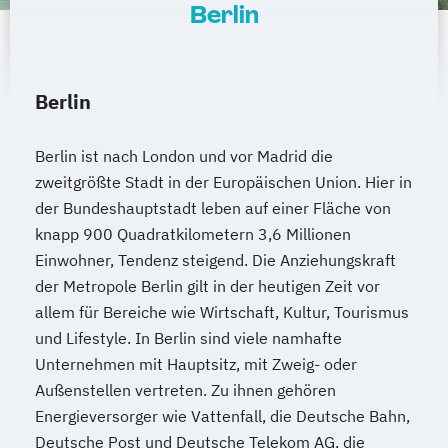
Berlin
Tierheilpraktiker
Tierheilpraktiker + Grundlagen der
artgerechten Tierhaltung
Berlin
Tierheilpraktiker + Klassische Veterinär-
Homöopathie
Berlin ist nach London und vor Madrid die
Tierheilpraktiker + Veterinär-Akupunktur
zweitgrößte Stadt in der Europäischen Union. Hier in
für Kleintiere
der Bundeshauptstadt leben auf einer Fläche von
Tierheilpraktiker + Veterinär-Akupunktur
knapp 900 Quadratkilometern 3,6 Millionen
für Pferde
Einwohner, Tendenz steigend. Die Anziehungskraft
Tierheilpraktiker + Veterinär-
der Metropole Berlin gilt in der heutigen Zeit vor
Heilpflanzenkunde
allem für Bereiche wie Wirtschaft, Kultur, Tourismus
Tierheilpraktiker/-in mit zusätzlicher
und Lifestyle. In Berlin sind viele namhafte
Fachrichtung "Tierernährungsberater"
Unternehmen mit Hauptsitz, mit Zweig- oder
Traumafachberater/-in
Außenstellen vertreten. Zu ihnen gehören
Veterinärakupunktur für Kleintiere
Energieversorger wie Vattenfall, die Deutsche Bahn,
Veterinärakupunktur für Kleintiere und
Deutsche Post und Deutsche Telekom AG, die