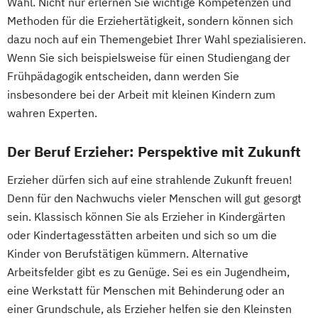
Wahl. Nicht nur erlernen Sie wichtige Kompetenzen und
Klassische Homöopathie
Methoden für die Erziehertätigkeit, sondern können sich
Klassische Veterinärhomöopathie
dazu noch auf ein Themengebiet Ihrer Wahl spezialisieren.
Konfliktmanager/in
Lernberater/-in
Wenn Sie sich beispielsweise für einen Studiengang der
Lernberater/-in + Entwicklungsberatung
Frühpädagogik entscheiden, dann werden Sie
NLP Tools in der psychologischen
insbesondere bei der Arbeit mit kleinen Kindern zum
wahren Experten.
Beratungspraxis
Paarberater/ -in
Der Beruf Erzieher: Perspektive mit Zukunft
Paarberater/-in + Systemische/r Berater/-
in
Erzieher dürfen sich auf eine strahlende Zukunft freuen!
Personal Trainer/-in
Denn für den Nachwuchs vieler Menschen will gut gesorgt
Personal Trainer/-in Fachrichtung "Fitness
sein. Klassisch können Sie als Erzieher in Kindergärten
65+ (Seniorentrainer/-in)"
oder Kindertagesstätten arbeiten und sich so um die
Personal Trainer/-in mit Fachrichtung
Kinder von Berufstätigen kümmern. Alternative
Arbeitsfelder gibt es zu Genüge. Sei es ein Jugendheim,
"Lebensmittelunverträglichkeiten"
eine Werkstatt für Menschen mit Behinderung oder an
Personal Trainer/-in mit Zusatzmodul
einer Grundschule, als Erzieher helfen sie den Kleinsten
"Betriebswirtschaft"