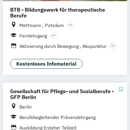
BTB - Bildungswerk für therapeutische
Berufe
Mettmann
Potsdam
Remscheid (Hauptsitz)
Hannover
Unna
Fernlehrgang
Dortmund
Heidelberg
Hamburg
Berufsbegleitender Präsenzlehrgang
Aktivierung durch Bewegung
Akupunktur
Leichlingen
Frankfurt am Main
Betreuung in der häuslichen Umgebung
Augsburg
Horstmar
Betreuungskraft nach § 43 b
Kostenloses Infomaterial
Neustadt an der Weinstraße
Pirmasens
53 c Fachrichtung "Betreuung in der
Nürnberg
Bochum
München
Bremen
häuslichen Umgebung"
Bingen
Betreuungskraft nach §§ 43b
53c SGB XI
Gesellschaft für Pflege- und Sozialberufe -
Biochemie nach Dr. Schüßler / Schüßler-
GFP Berlin
Salze
Berlin
Burnout-Prävention
Businesscoach
Berufsbegleitender Präsenzlehrgang
Coach für Kinderentspannung
Entspannungspädagoge/-in -
Ausbildung Erzieher Teilzeit