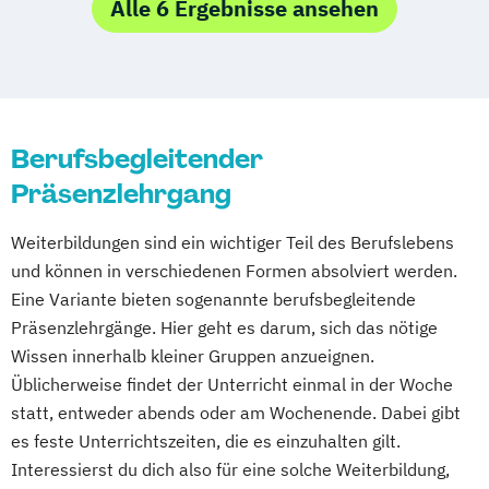
Alle 6 Ergebnisse ansehen
Fachrichtung "Seniorentraining"
Fitnesstrainer/-in B-Lizenz
Gesundheitspädagoge/-in -
Gesundheitsberater/-in
Gesundheitspädagoge/-in -
Berufsbegleitender
Gesundheitsberater/-in Fachrichtung
Präsenzlehrgang
"Burnout-Prävention"
Gesundheitspädagoge/-in -
Weiterbildungen sind ein wichtiger Teil des Berufslebens
Gesundheitsberater/-in Fachrichtung
und können in verschiedenen Formen absolviert werden.
"Ernährung in besonderen Lebensphasen"
Eine Variante bieten sogenannte berufsbegleitende
Gesundheitspädagoge/-in -
Präsenzlehrgänge. Hier geht es darum, sich das nötige
Wissen innerhalb kleiner Gruppen anzueignen.
Gesundheitsberater/-in Fachrichtung
Üblicherweise findet der Unterricht einmal in der Woche
"Heilpflanzenkunde"
statt, entweder abends oder am Wochenende. Dabei gibt
Gesundheitspädagoge/-in -
es feste Unterrichtszeiten, die es einzuhalten gilt.
Gesundheitsberater/-in mit Fachrichtung
Interessierst du dich also für eine solche Weiterbildung,
"Lebensmittelunverträglichkeiten"