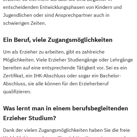
Heilpraktiker/-in Fachrichtung
entscheidenden Entwicklungsphasen von Kindern und
"Psychotherapie"
Jugendlichen oder sind Ansprechpartner auch in
schwierigen Zeiten.
Heilpraktiker/-in Fachrichtung
"Sportmedizin"
Ein Beruf, viele Zugangsmöglichkeiten
Heilpraktiker/-in für Psychotherapie
Heilpraktiker/-in für Psychotherapie
Um als Erzieher zu arbeiten, gibt es zahlreiche
Fachrichtung "Burnout-Prävention"
Möglichkeiten. Viele Erzieher Studiengänge oder Lehrgänge
Heilpraktiker/-in für Psychotherapie
bereiten auf eine entsprechende Tätigkeit vor. Sei es ein
Fachrichtung "Entspannungstherapie"
Zertifikat, ein IHK-Abschluss oder sogar ein Bachelor-
Heilpraktiker/-in für Psychotherapie
Abschluss, sie alle können für den Erzieherberuf
qualifizieren.
Fachrichtung "Paarberatung"
Heilpraktiker/-in für Psychotherapie
Was lernt man in einem berufsbegleitenden
Fachrichtung "Psychologische/r Berater/-
Erzieher Studium?
in"
Heilpraktiker/-in für Psychotherapie
Dank der vielen Zugangsmöglichkeiten haben Sie die freie
Fachrichtung "Systemische Beratung"