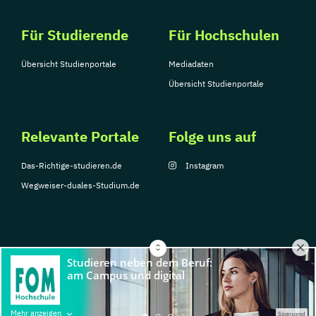
Für Studierende
Für Hochschulen
Übersicht Studienportale
Mediadaten
Übersicht Studienportale
Relevante Portale
Folge uns auf
Das-Richtige-studieren.de
Instagram
Wegweiser-duales-Studium.de
© Copyright 2026, TarGroup Media GmbH
Impressum
Über
Datenschutzerklärung
Nutzungsbedingungen
Barrier
Mehr anzeigen
Sponsored