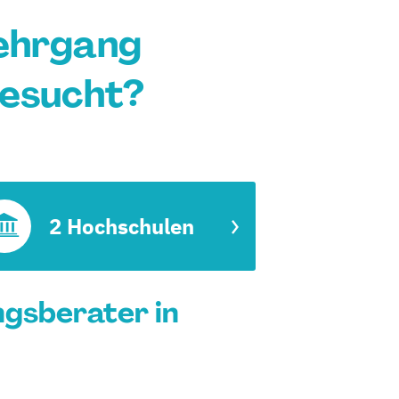
lehrgang
gesucht?
2 Hochschulen
gsberater in