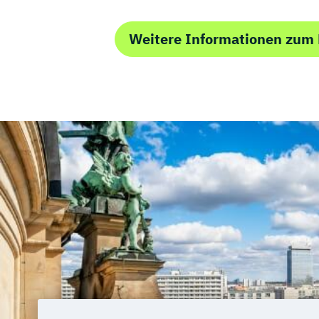
Sportmentaltrainer
Sporttherapeut/in
Stress- und Burnout-Coach
Weitere Informationen zum
Studioleitung Fitness & Sport
Triathlon
Vertriebs- und Servicemanagement für 
Wellness und Spa Management
Wirtschaftsbezogene Qualifikationen (