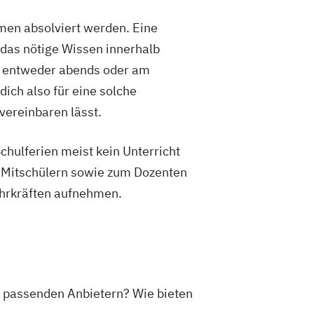
nastik Trainer Ausbildung
sbildung
men absolviert werden. Eine
 das nötige Wissen innerhalb
t, entweder abends oder am
dich also für eine solche
 vereinbaren lässt.
chulferien meist kein Unterricht
zu Mitschülern sowie zum Dozenten
ehrkräften aufnehmen.
e passenden Anbietern? Wie bieten