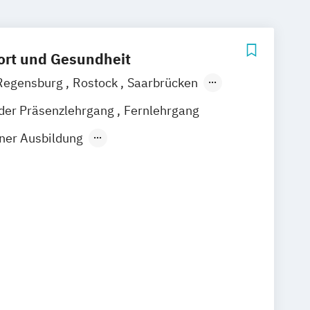
ort und Gesundheit
Regensburg
Rostock
Saarbrücken
burg
Bielefeld
Bonn
Braunschweig
nder Präsenzlehrgang
Fernlehrgang
en
Düsseldorf
Frankfurt am Main
iner Ausbildung
urg
Hannover
Karlsruhe
Kassel
 Ausbildung
Athletiktrainer Fußball
Leipzig
Mainz
Wiesbaden
zinischer Fitnesstrainer
berg
Potsdam
Ulm
gressive Muskelentspannung
ing Online
iner Online
Burnout Berater Online
ter B-Lizenz
Faszientrainer Online
Ausbildung A-Lizenz
Ausbildung B-Lizenz