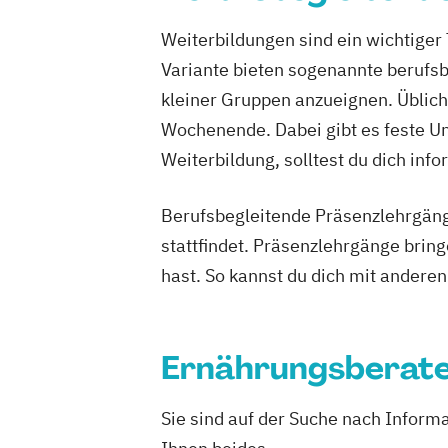
Fachtrainer/in für Rückentraining
Weiterbildungen sind ein wichtiger
Fachtrainer/in für Seilzug- und Freihant
Variante bieten sogenannte berufsb
Fachtrainer/in für Senioren
kleiner Gruppen anzueignen. Üblich
Fachtrainer/in für Sportrehabilitation
Fachtrainer/in für funktionelles Trainin
Wochenende. Dabei gibt es feste Unte
Fachwirt im Gesundheits- und Sozialw
Weiterbildung, solltest du dich info
Fachwirt/in für Prävention und Gesund
(IHK)
Berufsbegleitende Präsenzlehrgänge 
Fitness C-Lizenz
Fitnessfachwirt
stattfindet. Präsenzlehrgänge brin
Fitnesstrainer/in A-Lizenz
Fitnesstrai
hast. So kannst du dich mit andere
Functional Trainer A-Lizenz
Geprüfter Betriebswirt (IHK)
Geprüfter Betriebswirt (IHK) - Master P
Ernährungsberat
Business Management (CCI)
Geprüfter Fachwirt für Prävention und
Sie sind auf der Suche nach Infor
Gesundheitsförderung (IHK)