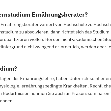
Fernstudium Ernährungsberater?
port
 Ernährungsberater variiert von Hochschule zu Hochschu
ainer/in
studium zu absolvieren, dann richtet sich das Studium
Lauftrainer
os
terqualifizieren wollen. Bei den nicht-akademischen Stu
ios
 Hintergrund nicht zwingend erforderlich, werden aber t
izenz
os
udium?
lagen der Ernährungslehre, haben Unterrichtseinheiten
siologie, ernährungsbedingte Krankheiten, Rechtliches 
en Bedürfnissen nehmen Sie auch an Präsenzseminaren te
ingentraining
ennen.
ter und Coach