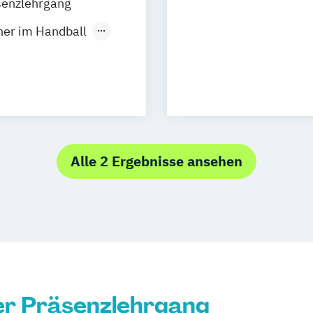
Fitnesstrainer C
senzlehrgang
en
Frechen
Functional Trai
iner im Handball
Hannover
Group Fitness T
n
Breitenbrunn
Indoor Cycling I
eld
Bochum
Indoor Cycling 
t
f
Duisburg
Kinder-Entspan
nchengladbach
Kinderyoga Trai
dheitssport
berg
Kinesiologische
n
Lauftrainer Aus
Alle 2 Ergebnisse ansehen
Kinder
burg
Life Coach Ausb
Oberhausen
Mentaltrainer A
smittel
n
Saarbrücken
Nordic Walking 
gshafen
Personal Traine
itsmanagement
olingen
Reha Trainer
S
t
Paderborn
Seniorentrainer
ftsport
ürth
Wolfsburg
Sportmassage A
er Präsenzlehrgang