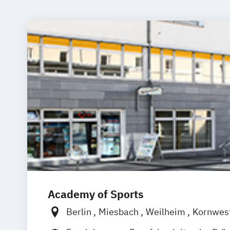
Academy of Sports
Berlin
Miesbach
Weilheim
Kornwes
Griesheim
Stuttgart
Leonberg
Erle