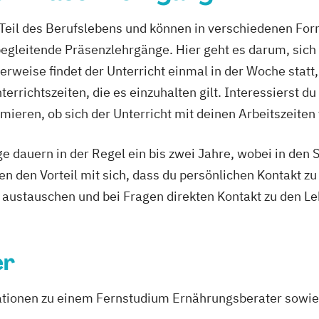
Wirbelsäulengym
Yoga Trainer Au
 Teil des Berufslebens und können in verschiedenen For
eltraining
egleitende Präsenzlehrgänge. Hier geht es darum, sich
erweise findet der Unterricht einmal in der Woche stat
g
rrichtszeiten, die es einzuhalten gilt. Interessierst du 
esen (IHK)
rmieren, ob sich der Unterricht mit deinen Arbeitszeiten
heitsförderung
dauern in der Regel ein bis zwei Jahre, wobei in den S
gen den Vorteil mit sich, dass du persönlichen Kontakt 
ner/in B-Lizenz
n austauschen und bei Fragen direkten Kontakt zu den L
rofessional in
er
mationen zu einem Fernstudium Ernährungsberater sowi