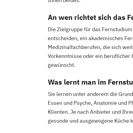
Ihnen beides.
Geprüfter Fitnessfachwirt (IHK)
Geprüfter Wirtschaftsfachwirt (IHK)
An wen richtet sich das 
Gesundheitscoach
Homöopathie im S
Die Zielgruppe für das Fernstudium
Kindersport Trainer
Kommunikationstr
Krankheitsbilder im Gesundheitssport
entscheiden, ein akademisches Fern
Life Coach
Marketing für Fitnessstudi
Medizinalfachberufen, die sich wei
Marketingmanagement für Fitnessstud
Vorkenntnisse oder ein beruflicher
Mentaltrainer
Personal Trainer/in A-L
gewünscht.
Personal Trainer/in B-Lizenz
Qualitätsmanagement für Fitnessstudi
Was lernt man im Fernst
Regenerations- und Sportmasseur
Sie lernen unter anderem die Grund
Richtige Kommunikation für Trainer
Essen und Psyche, Anatomie und Phy
Berater und Coaches
Klienten. Je nach Anbieter und Ihr
Sales Manager für Fitnessstudios
Schl
gesunde und ausgewogene Küche k
Selbstständig machen als Trainer
Bera
Servicemanagement im Fitnessstudio