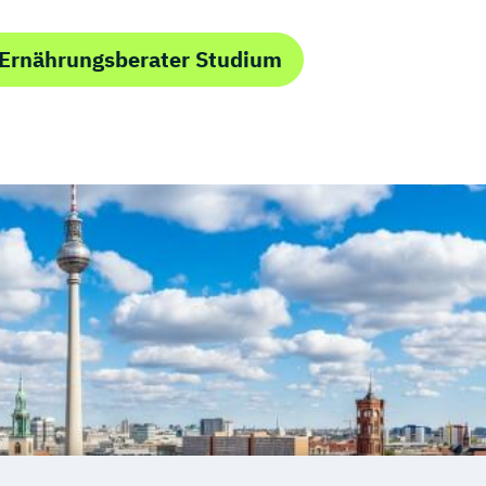
 Ernährungsberater Studium
 Trainer/in
Fitnessstudios
IHK)