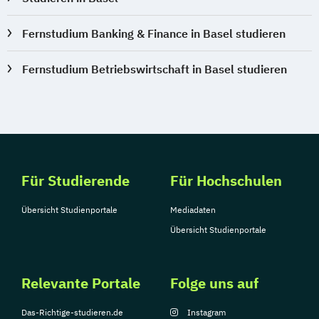
Soziale Arbeit Schwerpunkt Kinder und
Jugendliche
Fernstudium Banking & Finance in Basel studieren
Sozialmanagement
Sozialpädagogik und Inklusion
Fernstudium Betriebswirtschaft in Basel studieren
Sportmanagement
Supply Chain Management
Tourismusmanagement
UX Design
Umweltingenieurwesen
Vertragsrecht
Wirtschaftsinformatik (DE/EN)
Für Studierende
Für Hochschulen
Wirtschaftsingenieurwesen
Wirtschaftsingenieurwesen (DE/EN)
Übersicht Studienportale
Mediadaten
Wirtschaftsingenieurwesen Medizintechnik
Übersicht Studienportale
Wirtschaftspsychologie (DE/EN)
Relevante Portale
Folge uns auf
Wirtschaftsrecht
Das-Richtige-studieren.de
Instagram