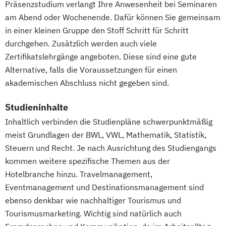
Mediendesign
Präsenzstudium verlangt Ihre Anwesenheit bei Seminaren
Logistikmanagement
Logopädie
Revenue Management
Nachhaltigkeitsmanagement
am Abend oder Wochenende. Dafür können Sie gemeinsam
Management (DE/EN)
Marketing
Sportbusiness Management
Online Marketing
in einer kleinen Gruppe den Stoff Schritt für Schritt
Marketing und digitale Medien
Sportvermarktung
Sportökonom (FH)
Personalpsychologie und Human Resource
durchgehen. Zusätzlich werden auch viele
Marketingmanagement
Maschinenbau
Tourism Consulting
Zertifikatslehrgänge angeboten. Diese sind eine gute
Management
Master of Business Administration (DE/EN)
Tourismus Management
Alternative, falls die Voraussetzungen für einen
Pflege
Tourismusökonom (FH)
akademischen Abschluss nicht gegeben sind.
Pharmamanagement und -technologie
Mechatronik
Mediendesign
Trainingswissenschaft und Sporternährung
Praxis- und Versorgungsmanagement
Medieninformatik
Medienmanagement
Studieninhalte
Prozess- und Projektmanagement
Medizinische Informatik
Medizintechnik
Inhaltlich verbinden die Studienpläne schwerpunktmäßig
Veranstaltungsökonom (FH)
Psychologie
Pädagogik
Modemanagement
meist Grundlagen der BWL, VWL, Mathematik, Statistik,
Wirtschaftspsychologie
Sales Management & Strategy
Nachhaltiges Management
New Work
Steuern und Recht. Je nach Ausrichtung des Studiengangs
Soziale Arbeit
Online Marketing
kommen weitere spezifische Themen aus der
Soziale Arbeit im Online-Abendstudium
Online Marketing (DE/EN)
Hotelbranche hinzu. Travelmanagement,
Sozialmanagement
Sozialwissenschaften
Eventmanagement und Destinationsmanagement sind
Personalentwicklung
Sustainability Management
ebenso denkbar wie nachhaltiger Tourismus und
Personalmanagement
Therapiewissenschaften - Ergotherapie
Tourismusmarketing. Wichtig sind natürlich auch
Personalmanagement (DE/EN)
Pflege