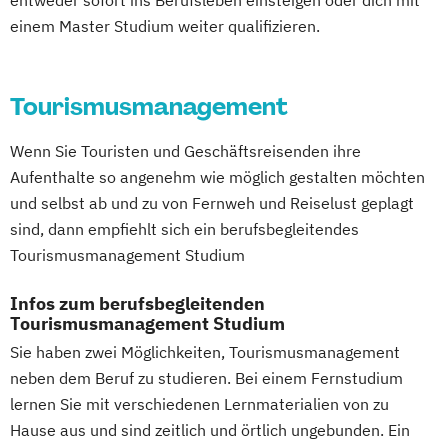
Abendstudium
Immobilienkaufleute
MBA Health Care Management
einem Master Studium weiter qualifizieren.
Global Business Administration (EN)
Immobilienwirtschaft
Informatik
Management im Gesundheitswesen
Inklusion und Teilhabe
Information Technology Management
Marketing
Innovation und Zukunftsforschung
(DE/EN)
Tourismusmanagement
Master of Business Administration (MBA)
Integrative Lerntherapie
Innovation and Entrepreneurship (DE/EN)
Master’s Program in Exercise Science &
Kommunikation und Content Creation
International Healthcare Management
Wenn Sie Touristen und Geschäftsreisenden ihre
Sports Nutrion (EN)
Kommunikation und Medienmanagement
(DE/EN)
Aufenthalte so angenehm wie möglich gestalten möchten
Online-Marketing & Marketingmanagement
Kommunikationsdesign
und selbst ab und zu von Fernweh und Reiselust geplagt
International Management (DE/EN)
Lebensmittelmanagement und -
sind, dann empfiehlt sich ein berufsbegleitendes
Internationales Marketing
Online-Marketing & Marketingmanagement
technologie
Tourismusmanagement Studium
Journalismus und digitale Kommunikation
(dual)
Lernpsychologie und integrative
Kindheitspädagogik
Personalmanagement
Infos zum berufsbegleitenden
Lerntherapie
Kindheitspädagogik für Erzieher:innen
Tourismusmanagement Studium
Prävention & Gesundheitsförderung
Management
Kommunikationsdesign
Sie haben zwei Möglichkeiten, Tourismusmanagement
Prävention
Management im Gesundheitswesen
Kommunikationspsychologie
neben dem Beruf zu studieren. Bei einem Fernstudium
Sporttherapie und
Medien- und Kommunikationsmanagement
Kultur- und Medienpädagogik
lernen Sie mit verschiedenen Lernmaterialien von zu
Gesundheitsmanagement
Leitungshandeln in der Pädagogik
Hause aus und sind zeitlich und örtlich ungebunden. Ein
Public Relations Hochschulzertifikat