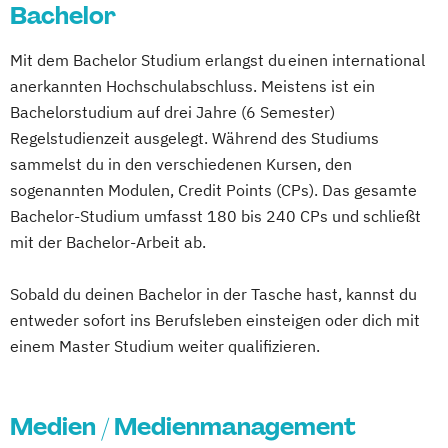
Bachelor
Wirtschaftspsychologie
Leitungshandeln in der Pädagogik
Wirtschaftsinformatik
Public Relations Hochschulzertifikat
Mediendesign
Logistikmanagement
Logopädie
Wirtschaftsingenieur
Revenue Management
Mit dem Bachelor Studium erlangst du einen international
Nachhaltigkeitsmanagement
Management (DE/EN)
Marketing
Wirtschaftspsychologie
Wirtschaftsrecht
Sportbusiness Management
anerkannten Hochschulabschluss. Meistens ist ein
Online Marketing
Marketing und digitale Medien
Sportvermarktung
Sportökonom (FH)
Bachelorstudium auf drei Jahre (6 Semester)
Personalpsychologie und Human Resource
Marketingmanagement
Maschinenbau
Tourism Consulting
Regelstudienzeit ausgelegt. Während des Studiums
Management
Master of Business Administration (DE/EN)
sammelst du in den verschiedenen Kursen, den
Tourismus Management
Pflege
sogenannten Modulen, Credit Points (CPs). Das gesamte
Tourismusökonom (FH)
Pharmamanagement und -technologie
Mechatronik
Mediendesign
Bachelor-Studium umfasst 180 bis 240 CPs und schließt
Trainingswissenschaft und Sporternährung
Praxis- und Versorgungsmanagement
Medieninformatik
Medienmanagement
mit der Bachelor-Arbeit ab.
Prozess- und Projektmanagement
Medizinische Informatik
Medizintechnik
Veranstaltungsökonom (FH)
Psychologie
Pädagogik
Modemanagement
Sobald du deinen Bachelor in der Tasche hast, kannst du
Wirtschaftspsychologie
Sales Management & Strategy
entweder sofort ins Berufsleben einsteigen oder dich mit
Nachhaltiges Management
New Work
Soziale Arbeit
einem Master Studium weiter qualifizieren.
Online Marketing
Soziale Arbeit im Online-Abendstudium
Online Marketing (DE/EN)
Sozialmanagement
Sozialwissenschaften
Personalentwicklung
Medien / Medienmanagement
Sustainability Management
Personalmanagement