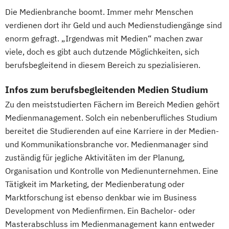
Therapiewissenschaften - Ergotherapie
Personalmanagement (DE/EN)
Pflege
Die Medienbranche boomt. Immer mehr Menschen
Therapiewissenschaften - Logopädie
Pflegemanagement
Pflegepädagogik
verdienen dort ihr Geld und auch Medienstudiengänge sind
Therapiewissenschaften - Physiotherapie
Physiotherapie
enorm gefragt. „Irgendwas mit Medien“ machen zwar
UX & Service Design
UX-Design
Product Management (DE/EN)
viele, doch es gibt auch dutzende Möglichkeiten, sich
Wirtschaftsingenieurwesen
Produktdesign
berufsbegleitend in diesem Bereich zu spezialisieren.
Wirtschaftsingenieurwesen und
Projektmanagement (DE/EN)
Maschinenbau
Infos zum berufsbegleitenden Medien Studium
Psychologie
Public Health
Wirtschaftspsychologie & Künstliche
Zu den meiststudierten Fächern im Bereich Medien gehört
Public Management
Intelligenz
Medienmanagement. Solch ein nebenberufliches Studium
Public Management für
bereitet die Studierenden auf eine Karriere in der Medien-
Wirtschaftspsychologie & Leadership
Verwaltungsfachangestellte
und Kommunikationsbranche vor. Medienmanager sind
Wirtschaftspsychologie (DE/EN))
Public Relations und Kommunikation
zuständig für jegliche Aktivitäten im der Planung,
Wirtschaftspsychologie im Online-
Pädagogik
Pädagogik für Bildung
Organisation und Kontrolle von Medienunternehmen. Eine
Abendstudium
Beratung und Personalentwicklung
Tätigkeit im Marketing, der Medienberatung oder
Wirtschaftsrecht
Pädagogik
Bildungsberatung und Leitung
Marktforschung ist ebenso denkbar wie im Business
Wirtschaftswissenschaften
Robotics (DE/EN)
Social Media
Development von Medienfirmen. Ein Bachelor- oder
Softwareentwicklung (DE/EN)
Masterabschluss im Medienmanagement kann entweder