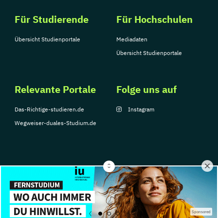
Für Studierende
Für Hochschulen
Übersicht Studienportale
Mediadaten
Übersicht Studienportale
Relevante Portale
Folge uns auf
Das-Richtige-studieren.de
Instagram
Wegweiser-duales-Studium.de
© Copyright 2026, TarGroup Media GmbH
Impressum
Über
Datenschutzerklärung
Nutzungsbedingungen
Barrier
Sponsored
uns