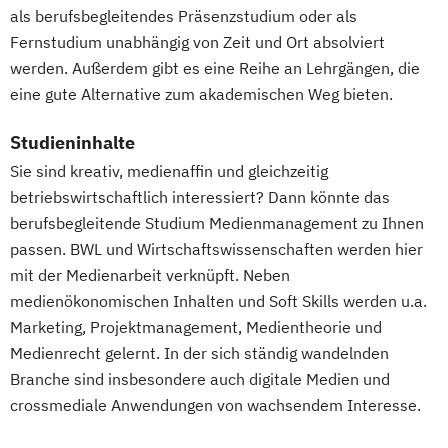
Soziale Arbeit
als berufsbegleitendes Präsenzstudium oder als
Soziale Arbeit Schwerpunkt Kinder und
Fernstudium unabhängig von Zeit und Ort absolviert
werden. Außerdem gibt es eine Reihe an Lehrgängen, die
Jugendliche
eine gute Alternative zum akademischen Weg bieten.
Sozialmanagement
Sozialpädagogik und Inklusion
Studieninhalte
Sportmanagement
Sie sind kreativ, medienaffin und gleichzeitig
Supply Chain Management
betriebswirtschaftlich interessiert? Dann könnte das
Tourismusmanagement
UX Design
berufsbegleitende Studium Medienmanagement zu Ihnen
Umweltingenieurwesen
Vertragsrecht
passen. BWL und Wirtschaftswissenschaften werden hier
Wirtschaftsinformatik (DE/EN)
mit der Medienarbeit verknüpft. Neben
Wirtschaftsingenieurwesen
medienökonomischen Inhalten und Soft Skills werden u.a.
Wirtschaftsingenieurwesen (DE/EN)
Marketing, Projektmanagement, Medientheorie und
Wirtschaftsingenieurwesen Medizintechnik
Medienrecht gelernt. In der sich ständig wandelnden
Branche sind insbesondere auch digitale Medien und
Wirtschaftspsychologie (DE/EN)
crossmediale Anwendungen von wachsendem Interesse.
Wirtschaftsrecht