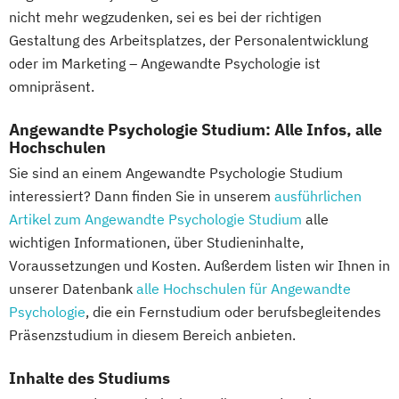
Mgmt. mit Schwerpunkt International
nicht mehr wegzudenken, sei es bei der richtigen
Product Management (DE/EN)
Management
Gestaltung des Arbeitsplatzes, der Personalentwicklung
Produktdesign
Musikproduktion
Outdoor Studies
oder im Marketing – Angewandte Psychologie ist
Projektmanagement (DE/EN)
Psychologie der Lebenswelten
omnipräsent.
Psychologie
Public Health
Social Media Studies
Public Management
Angewandte Psychologie Studium: Alle Infos, alle
Software Design & User Experience
Hochschulen
Public Management für
Software Development
Sie sind an einem Angewandte Psychologie Studium
Verwaltungsfachangestellte
Sportjournalismus
Sportmanagement
interessiert? Dann finden Sie in unserem
ausführlichen
Public Relations und Kommunikation
Sportmanagement - Fußballmanagement
Artikel zum Angewandte Psychologie Studium
alle
Pädagogik
Pädagogik für Bildung
Sportmanagement - eSports Management
wichtigen Informationen, über Studieninhalte,
Beratung und Personalentwicklung
Sportmanangement - Fußballmanagement
Voraussetzungen und Kosten. Außerdem listen wir Ihnen in
Pädagogik
Bildungsberatung und Leitung
unserer Datenbank
alle Hochschulen für Angewandte
Robotics (DE/EN)
Social Media
Wirtschaftsinformatik
Psychologie
, die ein Fernstudium oder berufsbegleitendes
Softwareentwicklung (DE/EN)
Wirtschaftsinformatik - Cyber Security
Präsenzstudium in diesem Bereich anbieten.
Soziale Arbeit
Wirtschaftsingenieurwesen
Soziale Arbeit Schwerpunkt Kinder und
Inhalte des Studiums
Wirtschaftsingenieurwesen
Jugendliche