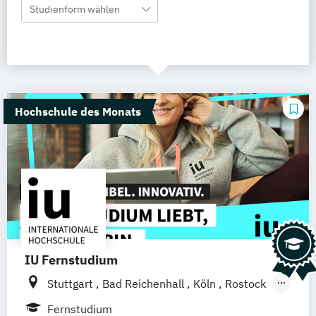
Studienform wählen
Hochschule des Monats
IU Fernstudium
Stuttgart
Bad Reichenhall
Köln
Rostock
Freiburg
Kiel
Frankfurt am Main
Fernstudium