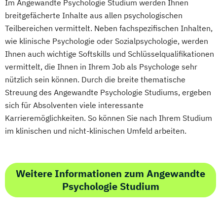
Im Angewandte Psychologie Studium werden Ihnen
Baumanagement für Bauingenieure
Sozialmanagement
breitgefächerte Inhalte aus allen psychologischen
Wirtschaftspsychologie
Sozialpädagogik und Inklusion
Teilbereichen vermittelt. Neben fachspezifischen Inhalten,
Wirtschaftspsychologie - Digital
Sportmanagement
wie klinische Psychologie oder Sozialpsychologie, werden
Transformation Management
Ihnen auch wichtige Softskills und Schlüsselqualifikationen
Supply Chain Management
Wirtschaftspsychologie - Sport- &
vermittelt, die Ihnen in Ihrem Job als Psychologe sehr
Tourismusmanagement
UX Design
Leistungspsychologie
nützlich sein können. Durch die breite thematische
Umweltingenieurwesen
Vertragsrecht
Wirtschafts­ingenieurwesen
Streuung des Angewandte Psychologie Studiums, ergeben
Wirtschaftsinformatik (DE/EN)
sich für Absolventen viele interessante
Wirtschaftsingenieurwesen
Karrieremöglichkeiten. So können Sie nach Ihrem Studium
Wirtschaftsingenieurwesen (DE/EN)
im klinischen und nicht-klinischen Umfeld arbeiten.
Wirtschaftsingenieurwesen Medizintechnik
Wirtschaftspsychologie (DE/EN)
Weitere Informationen zum Angewandte
Wirtschaftsrecht
Psychologie Studium