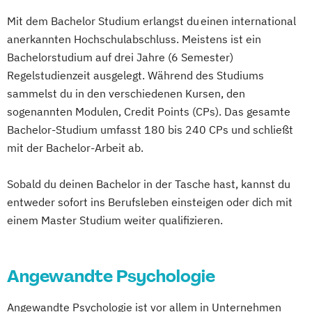
Public Health
Risikomanagement
Management - Gesunde Arbeit & Employer
Marketing und digitale Medien
Mit dem Bachelor Studium erlangst du einen international
Soziale Arbeit
Sozialmanagement
Branding
Marketingmanagement
Maschinenbau
anerkannten Hochschulabschluss. Meistens ist ein
Sozialpsychologie
Sportpsychologie
Media Studies
Medienmanagement
Bachelorstudium auf drei Jahre (6 Semester)
Master of Business Administration (DE/EN)
Theoriegeleitete Pflege
Visualisieren
Medienpsychologie
Regelstudienzeit ausgelegt. Während des Studiums
Präsentieren und Moderieren
Mgmt. mit Branchenfokus Digital
sammelst du in den verschiedenen Kursen, den
Mechatronik
Mediendesign
Wirtschaftsmathematik
Transformation Management
sogenannten Modulen, Credit Points (CPs). Das gesamte
Medieninformatik
Medienmanagement
Mgmt. mit Branchenfokus
Bachelor-Studium umfasst 180 bis 240 CPs und schließt
Medizinische Informatik
Medizintechnik
Fashionmanagement & Global Brands
mit der Bachelor-Arbeit ab.
Modemanagement
Mgmt. mit Branchenfokus
Nachhaltiges Management
New Work
Handelsmanagement & E-Commerce
Sobald du deinen Bachelor in der Tasche hast, kannst du
Online Marketing
Mgmt. mit Branchenfokus Human Resource
entweder sofort ins Berufsleben einsteigen oder dich mit
Online Marketing (DE/EN)
einem Master Studium weiter qualifizieren.
Management
Personalentwicklung
Mgmt. mit Branchenfokus
Personalmanagement
Immobilienwirtschaft
Personalmanagement (DE/EN)
Pflege
Angewandte Psychologie
Mgmt. mit Schwerpunkt Advanced Finance
Pflegemanagement
Pflegepädagogik
and Accounting
Angewandte Psychologie ist vor allem in Unternehmen
Physiotherapie