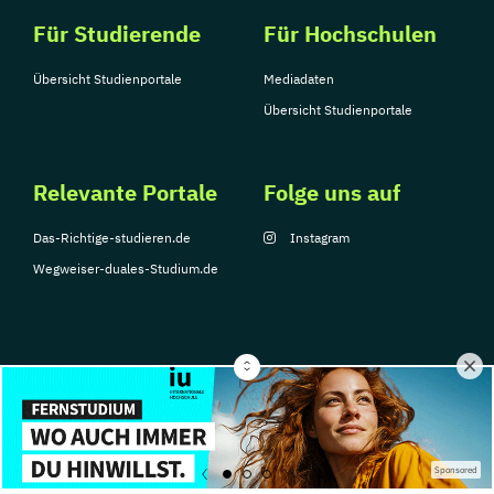
Für Studierende
Für Hochschulen
Übersicht Studienportale
Mediadaten
Übersicht Studienportale
Relevante Portale
Folge uns auf
Das-Richtige-studieren.de
Instagram
Wegweiser-duales-Studium.de
© Copyright 2026, TarGroup Media GmbH
Impressum
Über
Datenschutzerklärung
Nutzungsbedingungen
Barrier
Sponsored
uns