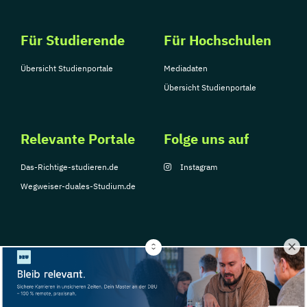
Für Studierende
Für Hochschulen
Übersicht Studienportale
Mediadaten
Übersicht Studienportale
Relevante Portale
Folge uns auf
Das-Richtige-studieren.de
Instagram
Wegweiser-duales-Studium.de
© Copyright 2026, TarGroup Media GmbH
Impressum
Über
Datenschutzerklärung
Nutzungsbedingungen
Barrier