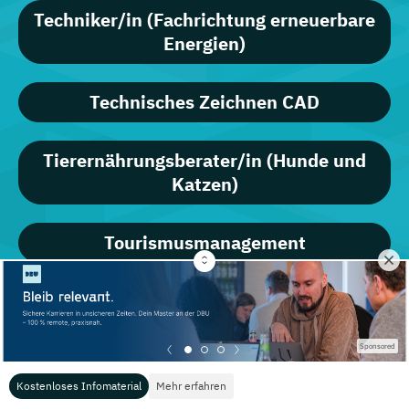
Techniker/in (Fachrichtung erneuerbare
Energien)
Technisches Zeichnen CAD
Tierernährungsberater/in (Hunde und
Katzen)
Tourismusmanagement
Traditionelle Europäische Medizin
Sponsored
Geprüfte/r Umwelt- und
Klimaschutzmanager/in
Kostenloses Infomaterial
Mehr erfahren