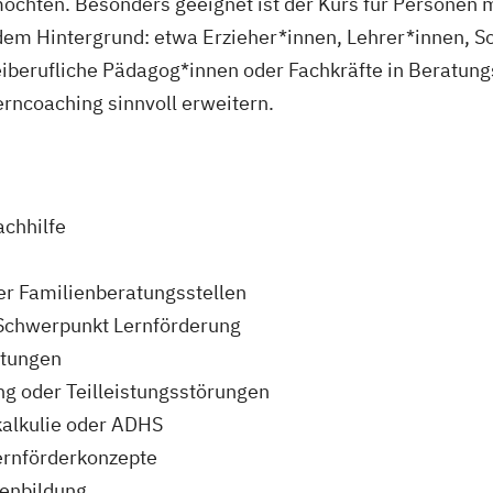
möchten. Besonders geeignet ist der Kurs für Personen
em Hintergrund: etwa Erzieher*innen, Lehrer*innen, S
eiberufliche Pädagog*innen oder Fachkräfte in Beratung
Lerncoaching sinnvoll erweitern.
achhilfe
er Familienberatungsstellen
 Schwerpunkt Lernförderung
htungen
g oder Teilleistungsstörungen
kalkulie oder ADHS
Lernförderkonzepte
nenbildung