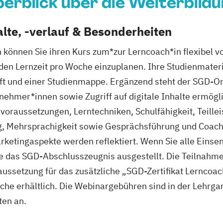
erblick über die Weiterbild
lte, -verlauf & Besonderheiten
 können Sie ihren Kurs zum*zur Lerncoach*in flexibel v
den Lernzeit pro Woche einzuplanen. Ihre Studienmater
eft und einer Studienmappe. Ergänzend steht der SGD-O
ehmer*innen sowie Zugriff auf digitale Inhalte ermöglic
oraussetzungen, Lerntechniken, Schulfähigkeit, Teilleis
 Mehrsprachigkeit sowie Gesprächsführung und Coachi
rketingaspekte werden reflektiert. Wenn Sie alle Einse
das SGD-Abschlusszeugnis ausgestellt. Die Teilnahme
oraussetzung für das zusätzliche „SGD-Zertifikat Lerncoa
che erhältlich. Die Webinargebühren sind in der Lehrga
ten an.