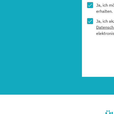
Ja, ich m
erhalten.
Ja, ich a
Datensch
elektroni