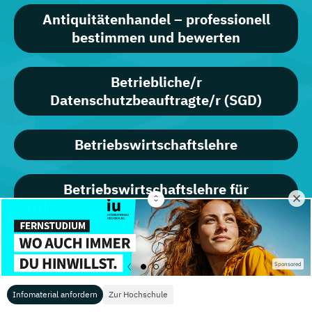
Antiquitätenhandel – professionell
bestimmen und bewerten
Betriebliche/r
Datenschutzbeauftragte/r (SGD)
Betriebswirtschaftslehre
Betriebswirtschaftslehre für
Nichtkaufleute
Bloggen – professionell gemacht
Sponsored
Certified UX-Designer/in
Infomaterial anfordern
Zur Hochschule