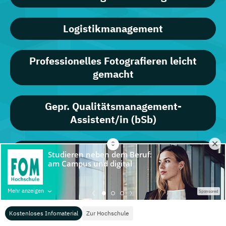
Logistikmanagement
Professionelles Fotografieren leicht
gemacht
Gepr. Qualitätsmanagement-
Assistent/in (bSb)
Python für Data Science and Machine
Learning
Mehr anzeigen
Sponsored
Fachinformatiker/in – Weiterbildung
zum Schwerpunkt Digitalisierung
Kostenloses Infomaterial
Zur Hochschule