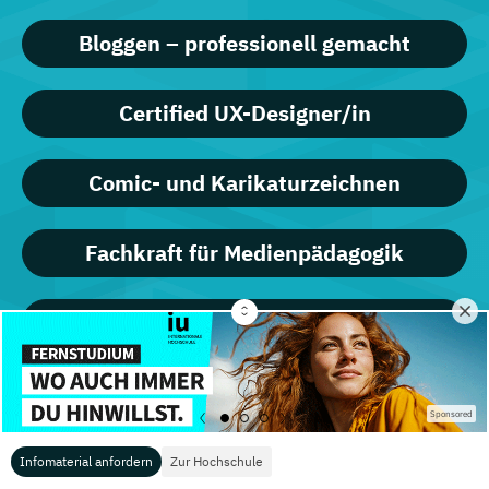
Bloggen – professionell gemacht
Certified UX-Designer/in
Comic- und Karikaturzeichnen
Fachkraft für Medienpädagogik
Farb-, Typ- und Stilberatung
Fit am PC mit Windows 11 und Office
2019/365
Sponsored
Infomaterial anfordern
Zur Hochschule