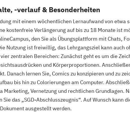
lte, -verlauf & Besonderheiten
ldung mit einem wöchentlichen Lernaufwand von etwa s
e kostenfreie Verlängerung auf bis zu 18 Monate ist mög
nlineCampus, den Sie als Übungsplattform mit Chats, Fo
ie Nutzung ist freiwillig, das Lehrgangsziel kann auch 
n vier zentralen Bereichen: Zunächst geht es um die Ze
esichtsausdrücken und Körperproportionen. Anschließe
nkt. Danach lernen Sie, Comics zu konzipieren und zu z
fbau bis hin zu Colorierungen am Computer. Abschließe
a Marketing, Vernetzung und rechtlichen Grundlagen. N
n Sie das „SGD-Abschlusszeugnis“. Auf Wunsch kann di
 Dokument ausgestellt werden.