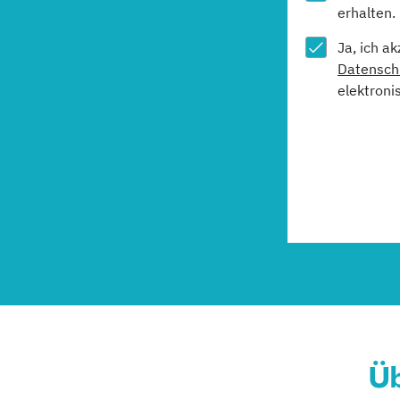
erhalten.
Ja, ich a
Datensch
elektroni
Üb