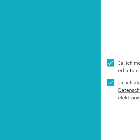
Ja, ich m
erhalten.
Ja, ich a
Datensch
elektroni