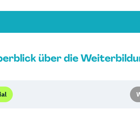
erblick über die Weiterbild
ial
W