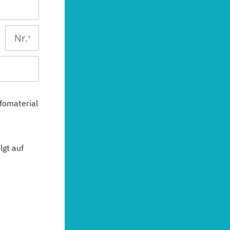
fomaterial
gt auf