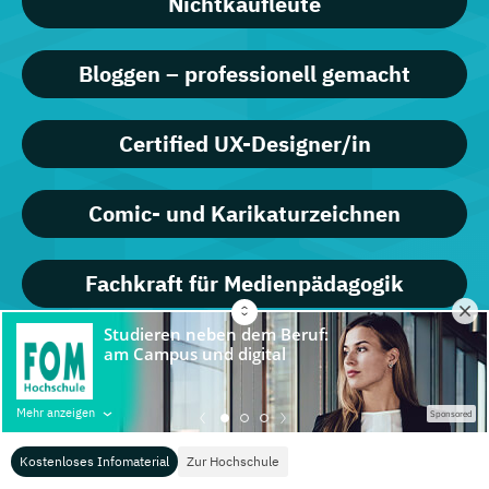
Nichtkaufleute
Bloggen – professionell gemacht
Certified UX-Designer/in
Comic- und Karikaturzeichnen
Fachkraft für Medienpädagogik
Farb-, Typ- und Stilberatung
Mehr anzeigen
Sponsored
Fit am PC mit Windows 11 und Office
2019/365
Kostenloses Infomaterial
Zur Hochschule