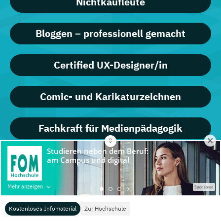
Nichtkaufleute
Bloggen – professionell gemacht
Certified UX-Designer/in
Comic- und Karikaturzeichnen
Fachkraft für Medienpädagogik
Farb-, Typ- und Stilberatung
Mehr anzeigen
Sponsored
Fit am PC mit Windows 11 und Office
2019/365
Kostenloses Infomaterial
Zur Hochschule