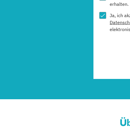
erhalten.
Ja, ich a
Datensch
elektroni
Üb