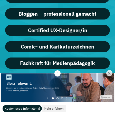
Bloggen – professionell gemacht
Certified UX-Designer/in
Comic- und Karikaturzeichnen
Fachkraft für Medienpädagogik
Farb-, Typ- und Stilberatung
Fit am PC mit Windows 11 und Office
Sponsored
2019/365
Kostenloses Infomaterial
Mehr erfahren