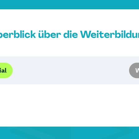
erblick über die Weiterbild
ial
W