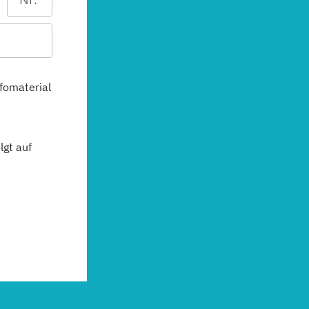
fomaterial
gt auf