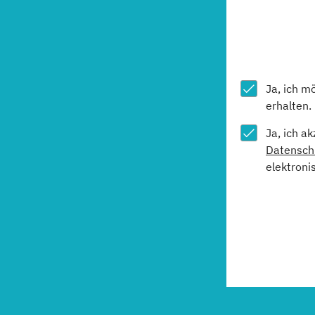
Ja, ich m
erhalten.
Ja, ich a
Datensch
elektroni