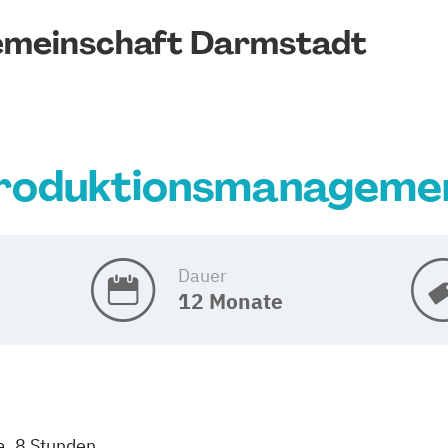
emeinschaft Darmstadt
roduktionsmanageme
Dauer
12 Monate
a. 8 Stunden