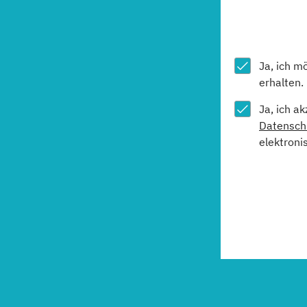
Ja, ich m
erhalten.
Ja, ich a
Datensch
elektroni