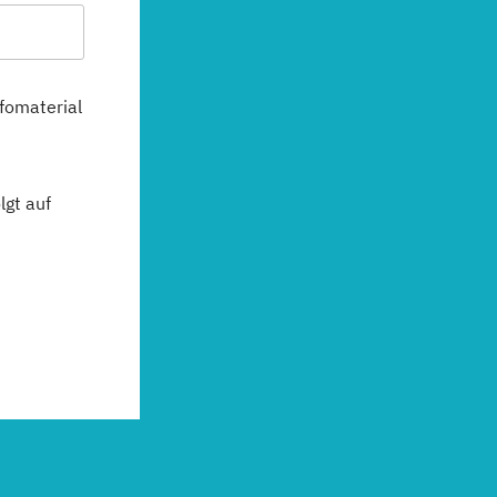
fomaterial
gt auf