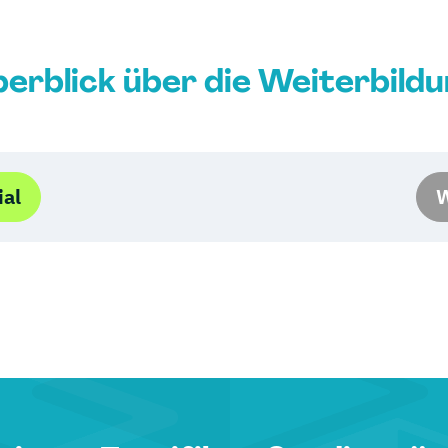
erblick über die Weiterbild
ial
W