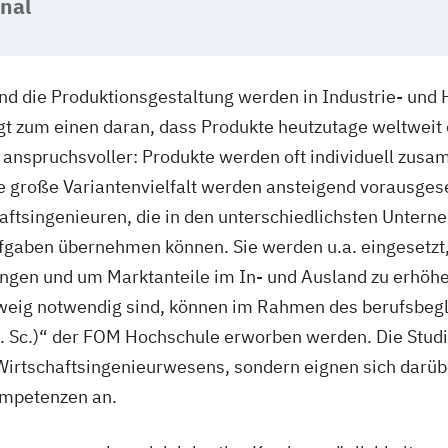
onal
nd die Produktionsgestaltung werden in Industrie- un
t zum einen daran, dass Produkte heutzutage weltweit
nspruchsvoller: Produkte werden oft individuell zusa
große Variantenvielfalt werden ansteigend vorausgeset
chaftsingenieuren, die in den unterschiedlichsten Unte
aben übernehmen können. Sie werden u.a. eingesetzt, 
ngen und um Marktanteile im In- und Ausland zu erhöhe
weig notwendig sind, können im Rahmen des berufsbeg
 Sc.)“ der FOM Hochschule erworben werden. Die Studi
rtschaftsingenieurwesens, sondern eignen sich darüb
ompetenzen an.