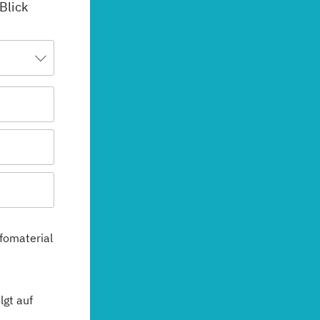
 Blick
fomaterial
gt auf