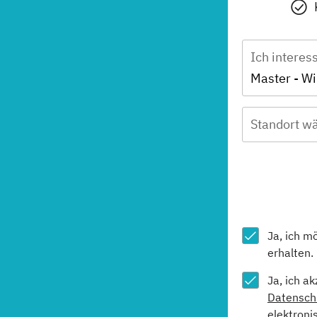
Ich interes
Standort wä
Ja, ich m
erhalten.
Ja, ich a
Datensch
elektroni