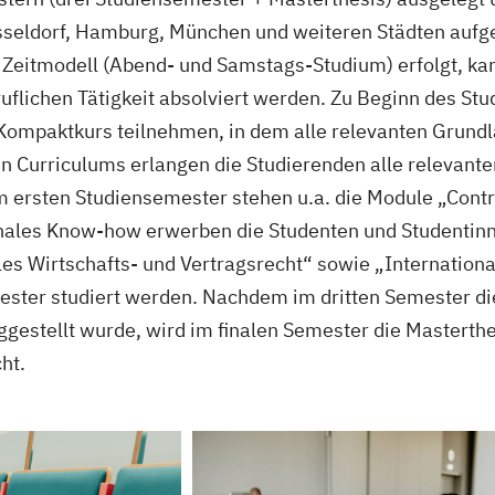
sseldorf, Hamburg, München und weiteren Städten auf
 Zeitmodell (Abend- und Samstags-Studium) erfolgt, k
ruflichen Tätigkeit absolviert werden. Zu Beginn des S
Kompaktkurs teilnehmen, in dem alle relevanten Grundl
n Curriculums erlangen die Studierenden alle relevan
 ersten Studiensemester stehen u.a. die Module „Contr
ionales Know-how erwerben die Studenten und Studenti
les Wirtschafts- und Vertragsrecht“ sowie „Internatio
ester studiert werden. Nachdem im dritten Semester die
iggestellt wurde, wird im finalen Semester die Masterth
ht.