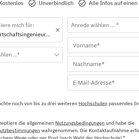
Kostenlos
Unverbindlich
Alle Infos auf einen
siere mich für:
Anrede wählen ... *
Master - Wirtschaftsingenieurwesen
hlen ...*
öchte noch von bis zu drei weiteren
Hochschulen
passendes In
kzeptiere die allgemeinen
Nutzungsbedingungen
und habe die
utzbestimmungen
wahrgenommen. Die Kontaktaufnahme erfol
schem Wege oder per Post (nach Wahl der Hochschule).*