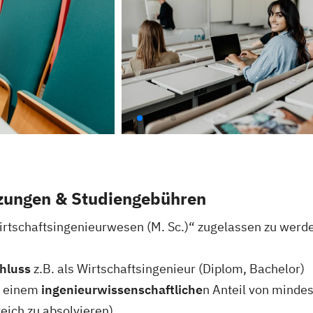
zungen & Studiengebühren
tschaftsingenieurwesen (M. Sc.)“ zugelassen zu werd
hluss
z.B. als Wirtschaftsingenieur (Diplom, Bachelor)
 einem
ingenieurwissenschaftliche
n Anteil von mindes
eich zu absolvieren)