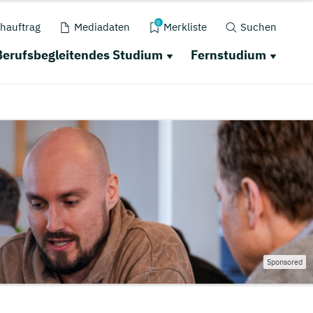
0
hauftrag
Mediadaten
Merkliste
Suchen
Berufsbegleitendes Studium
Fernstudium
Sponsored