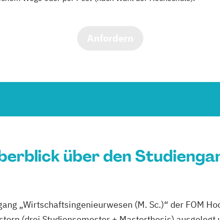
Anfordern
berblick über den Studienga
ang „Wirtschaftsingenieurwesen (M. Sc.)“ der FOM Hoch
stern (drei Studiensemester + Masterthesis) ausgelegt 