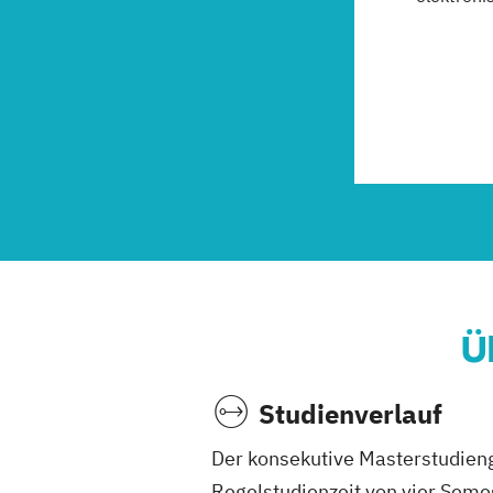
Ü
Studienverlauf
Der konsekutive Masterstudieng
Regelstudienzeit von vier Seme