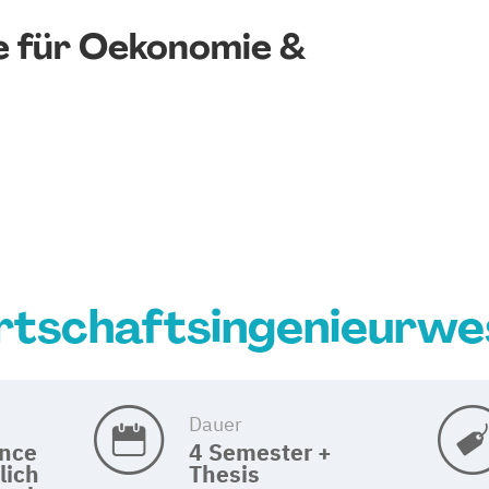
 für Oekonomie &
rtschaftsingenieurwe
Dauer
ence
4 Semester +
lich
Thesis