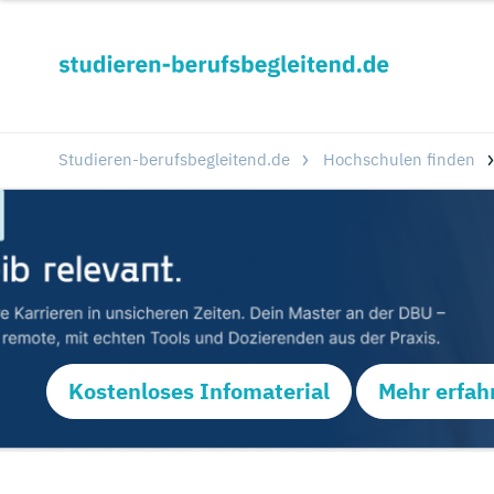
Studieren-berufsbegleitend.de
Hochschulen finden
Kostenloses Infomaterial
Mehr erfah