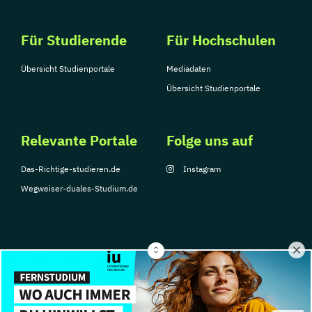
Für Studierende
Für Hochschulen
Übersicht Studienportale
Mediadaten
Übersicht Studienportale
Relevante Portale
Folge uns auf
Das-Richtige-studieren.de
Instagram
Wegweiser-duales-Studium.de
© Copyright 2026, TarGroup Media GmbH
Impressum
Über
Datenschutzerklärung
Nutzungsbedingungen
Barrier