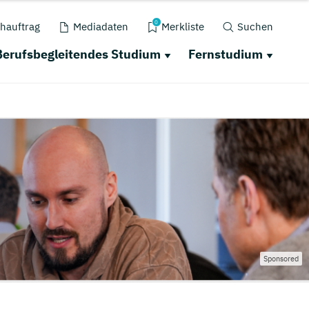
0
hauftrag
Mediadaten
Merkliste
Suchen
Berufsbegleitendes Studium
Fernstudium
Sponsored