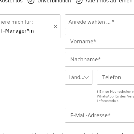
Kostenlos
Unverbindlich
Alle Infos auf einen
siere mich für:
Anrede wählen ... *
- IT-Manager*in
Ländervorwahl wählen ...
Einige Hochschulen 
WhatsApp für den Ver
Infomaterials.