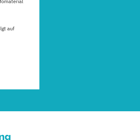
fomaterial
gt auf
ung