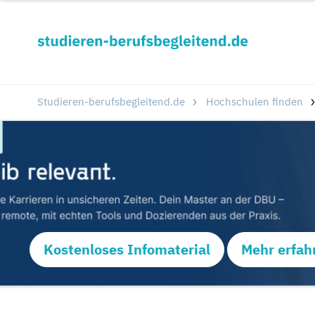
Studieren-berufsbegleitend.de
Hochschulen finden
Kostenloses Infomaterial
Mehr erfah