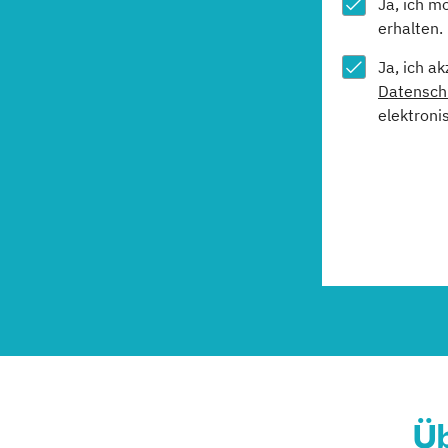
Ja, ich m
erhalten.
Ja, ich a
Datensch
elektroni
Üb