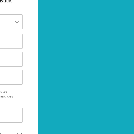
 Blick
nutzen
sand des