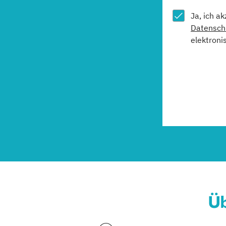
Ja, ich a
Datensch
elektroni
Üb