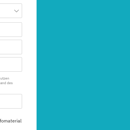
nutzen
sand des
fomaterial