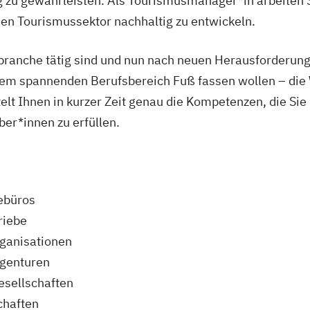
g zu gewährleisten. Als Tourismusmanager*in arbeiten S
den Tourismussektor nachhaltig zu entwickeln.
sbranche tätig sind und nun nach neuen Herausforderun
sem spannenden Berufsbereich Fuß fassen wollen – die
lt Ihnen in kurzer Zeit genau die Kompetenzen, die Sie
er*innen zu erfüllen.
ebüros
riebe
ganisationen
agenturen
esellschaften
chaften