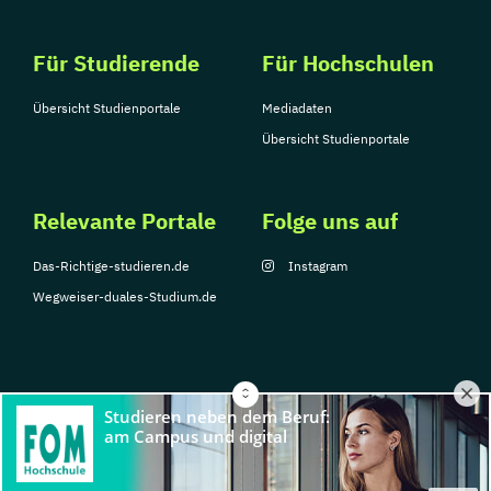
Für Studierende
Für Hochschulen
Übersicht Studienportale
Mediadaten
Übersicht Studienportale
Relevante Portale
Folge uns auf
Das-Richtige-studieren.de
Instagram
Wegweiser-duales-Studium.de
© Copyright 2026, TarGroup Media GmbH
Impressum
Über
Datenschutzerklärung
Nutzungsbedingungen
Barrier