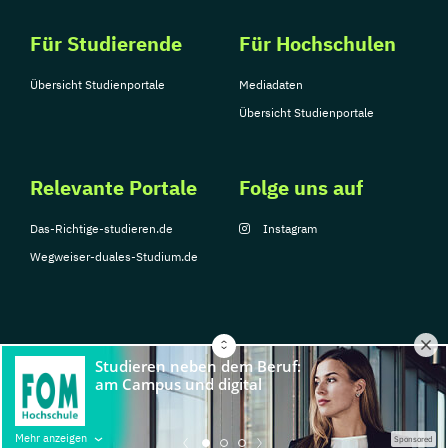
Für Studierende
Für Hochschulen
Übersicht Studienportale
Mediadaten
Übersicht Studienportale
Relevante Portale
Folge uns auf
Das-Richtige-studieren.de
Instagram
Wegweiser-duales-Studium.de
© Copyright 2026, TarGroup Media GmbH
Impressum
Über
Datenschutzerklärung
Nutzungsbedingungen
Barrier
Mehr anzeigen
Sponsored
uns