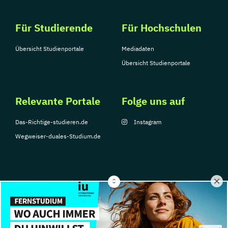
Für Studierende
Für Hochschulen
Übersicht Studienportale
Mediadaten
Übersicht Studienportale
Relevante Portale
Folge uns auf
Das-Richtige-studieren.de
Instagram
Wegweiser-duales-Studium.de
© Copyright 2026, TarGroup Media GmbH
Impressum
Über
Datenschutzerklärung
Nutzungsbedingungen
Barrier