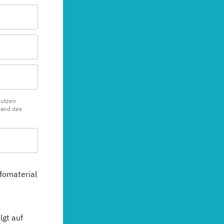
nutzen
sand des
fomaterial
gt auf