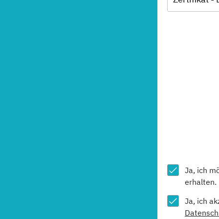
Ja, ich m
erhalten.
Ja, ich a
Datensch