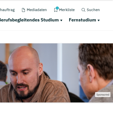
0
hauftrag
Mediadaten
Merkliste
Suchen
Berufsbegleitendes Studium
Fernstudium
Sponsored