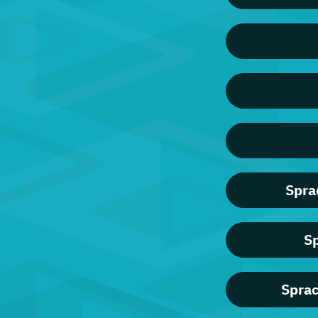
Spra
Sp
Sprac