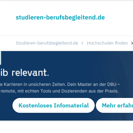
Studieren-berufsbegleitend.de
Hochschulen finden
Kostenloses Infomaterial
Mehr erfah