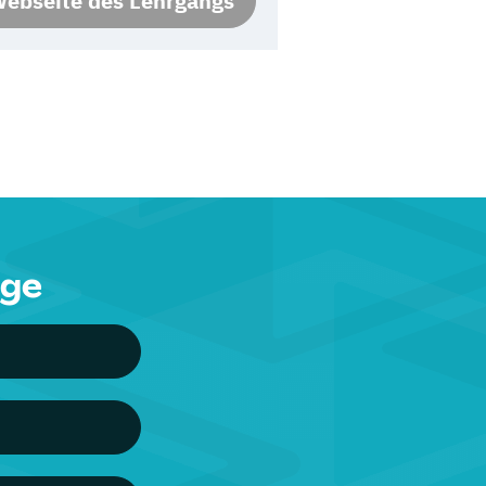
ebseite des Lehrgangs
nge