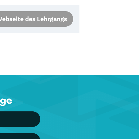
ebseite des Lehrgangs
nge