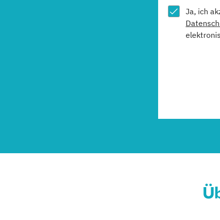
Ja, ich a
Datensch
elektroni
Üb