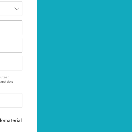
nutzen
sand des
fomaterial