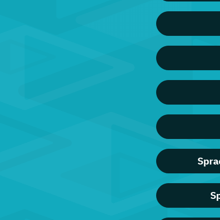
Spra
Sp