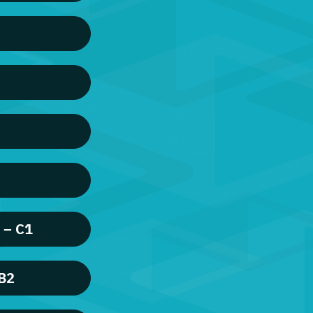
 – C1
 B2