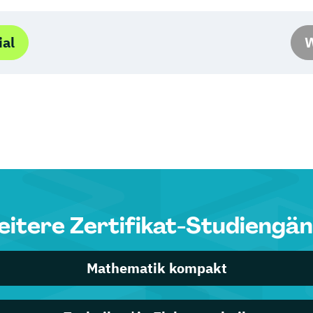
ial
W
itere Zertifikat-Studiengä
Mathematik kompakt