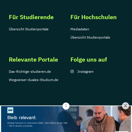
Für Studierende
Für Hochschulen
Übersicht Studienportale
Mediadaten
Übersicht Studienportale
Relevante Portale
Folge uns auf
Das-Richtige-studieren.de
Instagram
Wegweiser-duales-Studium.de
© Copyright 2026, TarGroup Media GmbH
Impressum
Über
Datenschutzerklärung
Nutzungsbedingungen
Barrier