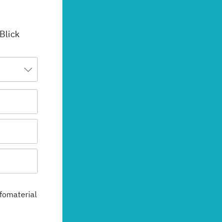
 Blick
fomaterial