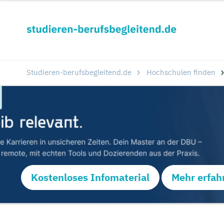
Studieren-berufsbegleitend.de
Hochschulen finden
Kostenloses Infomaterial
Mehr erfah