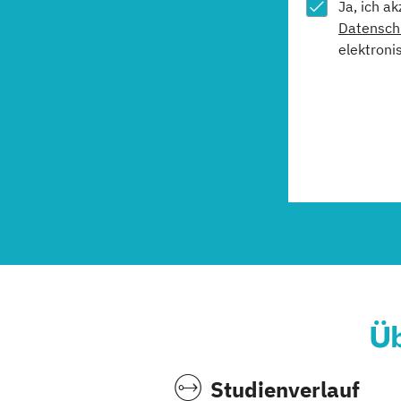
Ja, ich a
Datensch
elektroni
Üb
Studienverlauf