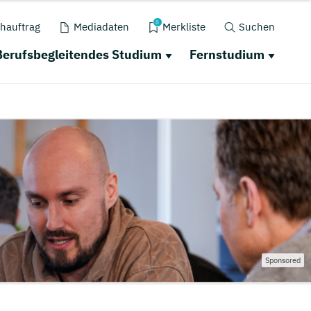
0
hauftrag
Mediadaten
Merkliste
Suchen
Berufsbegleitendes Studium
Fernstudium
Sponsored