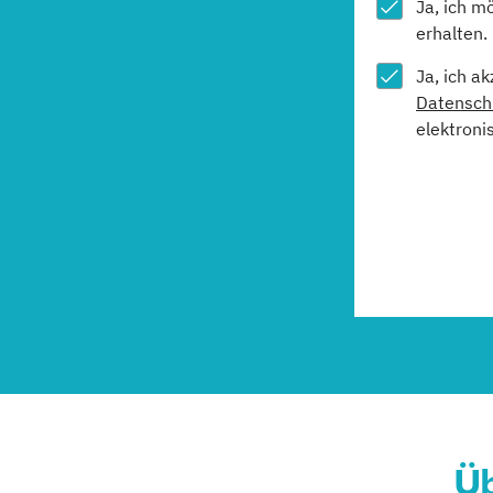
Ja, ich m
erhalten.
Ja, ich a
Datensch
elektroni
Üb