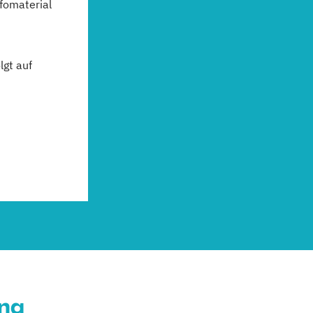
fomaterial
gt auf
ung