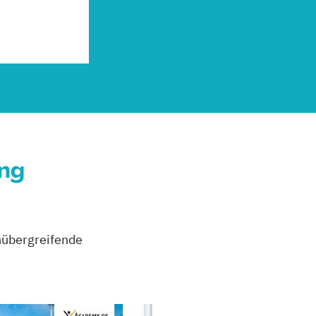
ung
enübergreifende