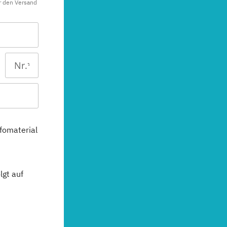
r den Versand
fomaterial
gt auf