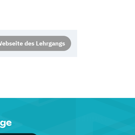
ebseite des Lehrgangs
nge