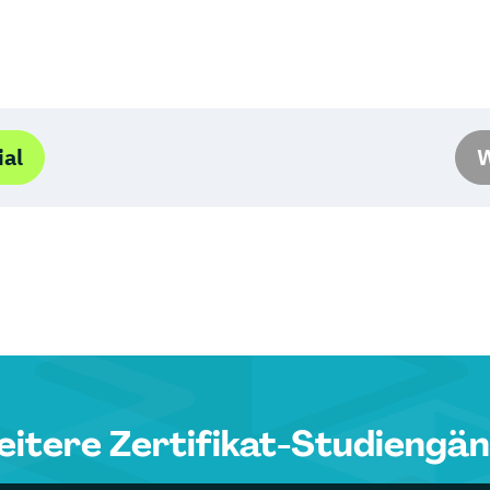
ial
W
itere Zertifikat-Studiengä