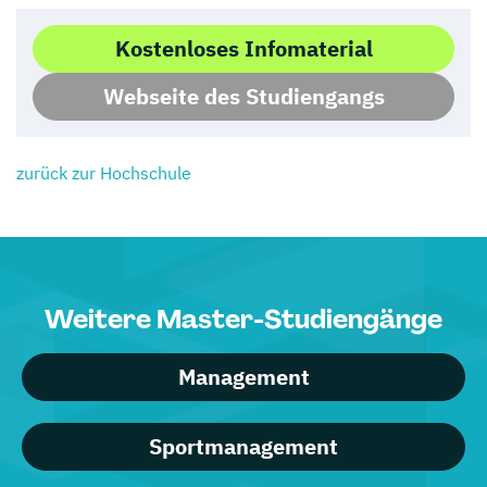
Kostenloses Infomaterial
Webseite des Studiengangs
zurück zur Hochschule
Weitere Master-Studiengänge
Management
Sportmanagement