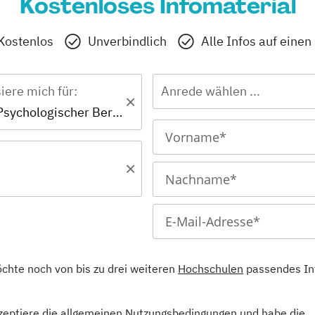
Kostenloses Infomaterial
Kostenlos
Unverbindlich
Alle Infos auf einen
siere mich für:
Anrede wählen ...
Zertifikat - Psychologischer Berater
öchte noch von bis zu drei weiteren
Hochschulen
passendes In
kzeptiere die allgemeinen
Nutzungsbedingungen
und habe die