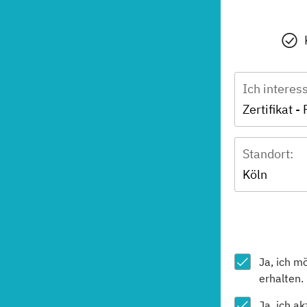
Ich interes
Standort:
Köln
Ja, ich m
erhalten.
Ja, ich a