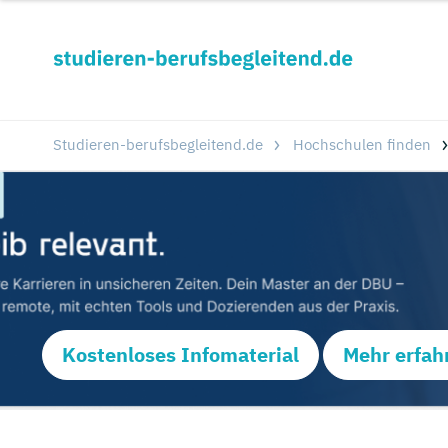
Studieren-berufsbegleitend.de
Hochschulen finden
Kostenloses Infomaterial
Mehr erfah