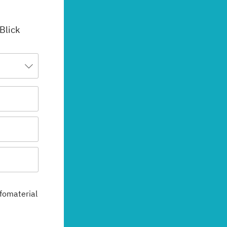
 Blick
fomaterial