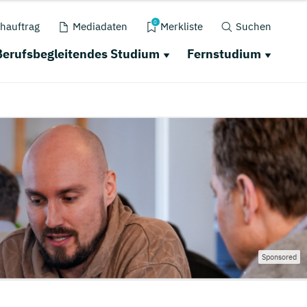
0
hauftrag
Mediadaten
Merkliste
Suchen
Berufsbegleitendes Studium
Fernstudium
Sponsored