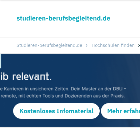
Studieren-berufsbegleitend.de
Hochschulen finden
Kostenloses Infomaterial
Mehr erfah