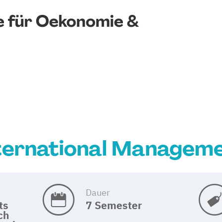
 für Oekonomie &
ternational Managem
Dauer
ts
7 Semester
ich