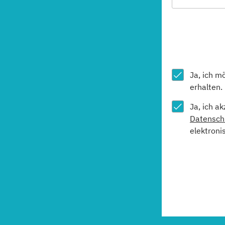
Ja, ich m
erhalten.
Ja, ich a
Datensch
elektroni