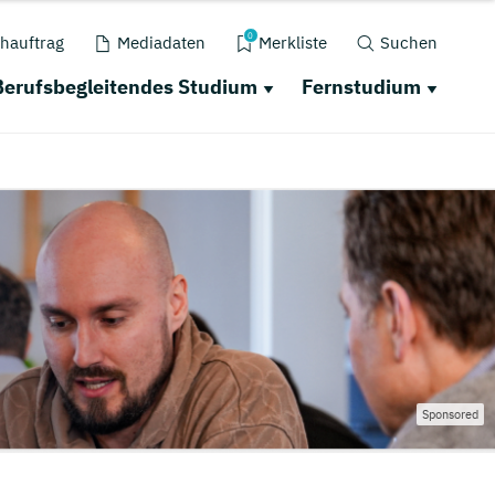
0
hauftrag
Mediadaten
Merkliste
Suchen
Berufsbegleitendes Studium
Fernstudium
Sponsored