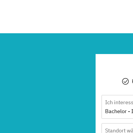
Ich interes
Standort wä