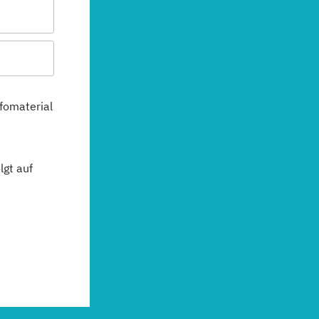
fomaterial
gt auf