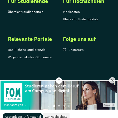
Für Studierende
Für Hochschulen
Übersicht Studienportale
Mediadaten
Übersicht Studienportale
Relevante Portale
Folge uns auf
Das-Richtige-studieren.de
Instagram
Wegweiser-duales-Studium.de
© Copyright 2026, TarGroup Media GmbH
Impressum
Über
Datenschutzerklärung
Nutzungsbedingungen
Barrier
Mehr anzeigen
Sponsored
uns
Kostenloses Infomaterial
Zur Hochschule