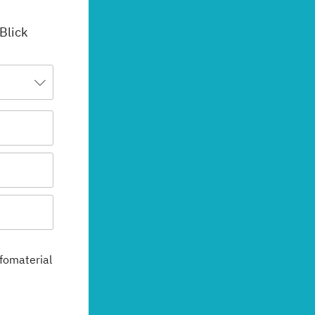
 Blick
fomaterial