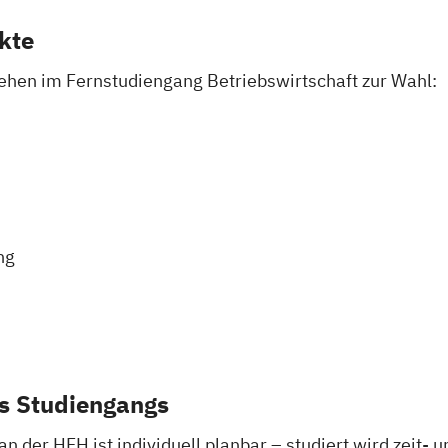
kte
ehen im Fernstudiengang Betriebswirtschaft zur Wahl:
ng
s Studiengangs
der HFH ist individuell planbar – studiert wird zeit- 