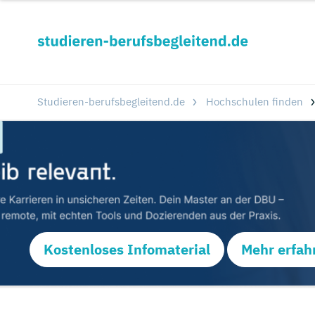
Studieren-berufsbegleitend.de
Hochschulen finden
Kostenloses Infomaterial
Mehr erfah