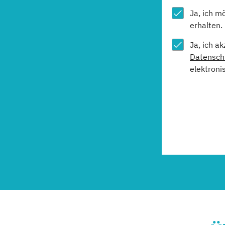
Ja, ich m
erhalten.
Ja, ich a
Datensch
elektroni