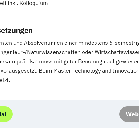
it inkl. Kolloquium
setzungen
nten und Absolventinnen einer mindestens 6-semestr
 Ingenieur-/Naturwissenschaften oder Wirtschaftswiss
Gesamtprädikat muss mit guter Benotung nachgewiese
 vorausgesetzt. Beim Master Technology and Innovatio
tzt.
ial
Webs