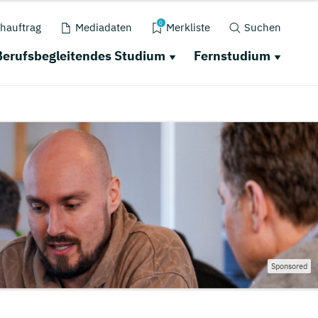
0
hauftrag
Mediadaten
Merkliste
Suchen
Berufsbegleitendes Studium
Fernstudium
Sponsored