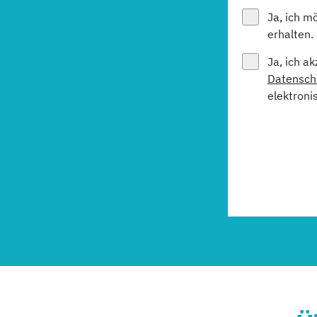
Ja, ich m
erhalten.
Ja, ich a
Datensch
elektroni