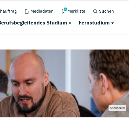
0
hauftrag
Mediadaten
Merkliste
Suchen
Berufsbegleitendes Studium
Fernstudium
Sponsored