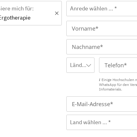
siere mich für:
Anrede wählen ... *
Ergotherapie
Ländervorwahl wählen ... *
Einige Hochschulen 
WhatsApp für den Ver
Infomaterials.
Land wählen ... *