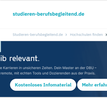
Studieren-berufsbegleitend.de
Hochschulen finden
Kostenloses Infomaterial
Mehr erfah