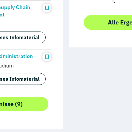
Supply Chain
nt
Alle Erg
ses Infomaterial
dministration
udium
ses Infomaterial
nisse (9)