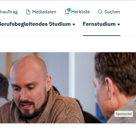
0
hauftrag
Mediadaten
Merkliste
Suchen
Berufsbegleitendes Studium
Fernstudium
Sponsored