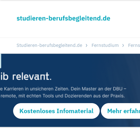
Studieren-berufsbegleitend.de
Fernstudium
Ferns
Kostenloses Infomaterial
Mehr erfah