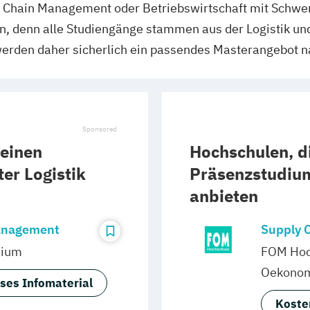
y Chain Management oder Betriebswirtschaft mit Schwer
en, denn alle Studiengänge stammen aus der Logistik un
 werden daher sicherlich ein passendes Masterangebot n
 einen
Hochschulen, di
er Logistik
Präsenzstudium
anbieten
anagement
Supply 
dium
FOM Hoc
Oekonom
ses Infomaterial
Koste