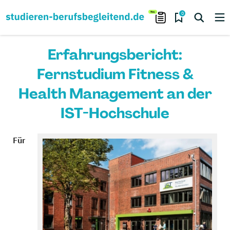
0
Erfahrungsbericht:
Fernstudium Fitness &
Health Management an der
IST-Hochschule
Für