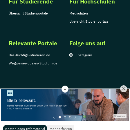
Für Studierende
Für Hochschulen
Übersicht Studienportale
Mediadaten
Übersicht Studienportale
Relevante Portale
Folge uns auf
Das-Richtige-studieren.de
Instagram
Wegweiser-duales-Studium.de
© Copyright 2026, TarGroup Media GmbH
Impressum
Über
Datenschutzerklärung
Nutzungsbedingungen
Barrier
Sponsored
uns
Kostenloses Infomaterial
Mehr erfahren